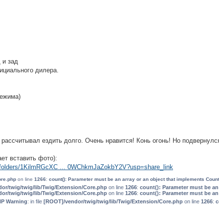
 и зад
ициального дилера.
режима)
 рассчитывал ездить долго. Очень нравится! Конь огонь! Но подвернулс
ает вставить фото):
ve/folders/1KilmRGcXC ... 0WChkmJaZokbY2V?usp=share_link
ore.php
on line
1266
:
count(): Parameter must be an array or an object that implements Coun
or/twig/twig/lib/Twig/Extension/Core.php
on line
1266
:
count(): Parameter must be an
or/twig/twig/lib/Twig/Extension/Core.php
on line
1266
:
count(): Parameter must be an
HP Warning
: in file
[ROOT]/vendor/twig/twig/lib/Twig/Extension/Core.php
on line
1266
:
c