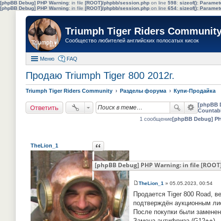
[phpBB Debug] PHP Warning
: in file
[ROOT]/phpbb/session.php
on line
598
:
sizeof(): Parame
[phpBB Debug] PHP Warning
: in file
[ROOT]/phpbb/session.php
on line
654
:
sizeof(): Parame
Triumph Tiger Riders Communit
Сообщество любителей английских полосатых кисок
Меню
FAQ
Продаю Triumph Tiger 800 2012г.
Triumph Tiger Riders Community
Разделы форума
Купи-Продайка
[phpBB 
Ответить
Countab
1 сообщение
[phpBB Debug] P
Ответить с цитатой
TheLion_1
[phpBB Debug] PHP Warning: in file
[ROOT]
TheLion_1
»
05.05.2023, 00:54
С
Продается Tiger 800 Road, в
о
о
подтверждён аукционным лист
б
После покупки были заменен
щ
е
Замена антифриза (G12++)