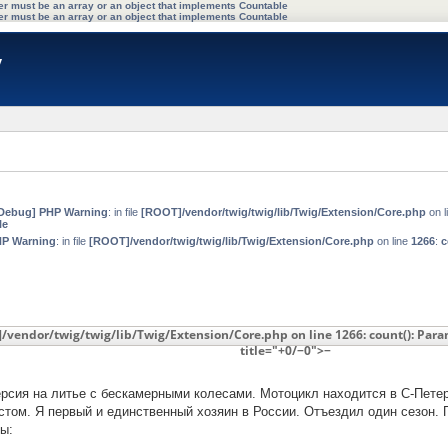
ter must be an array or an object that implements Countable
ter must be an array or an object that implements Countable
y
Debug] PHP Warning
: in file
[ROOT]/vendor/twig/twig/lib/Twig/Extension/Core.php
on l
le
HP Warning
: in file
[ROOT]/vendor/twig/twig/lib/Twig/Extension/Core.php
on line
1266
:
c
/vendor/twig/twig/lib/Twig/Extension/Core.php
on line
1266
:
count(): Par
title="+0/−0">−
ерсия на литье с бескамерными колесами. Мотоцикл находится в С-Петер
ом. Я первый и единственный хозяин в России. Отъездил один сезон. П
ы: