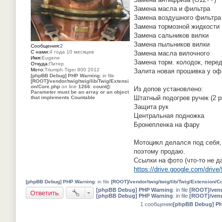
н
Замена масла и фильтра
и
е
Замена воздушного фильтра
#
Замена тормозной жидкости
1
Замена сальников вилки
Замена пыльников вилки
Сообщения:
2
С нами:
4 года 10 месяцев
Замена масла вилочного
Имя:
Eugene
Замена торм. колодок, перед
Откуда:
Питер
Мото:
Triumph Tiger 800 2012
Залита новая прошивка у оф
[phpBB Debug] PHP Warning
: in file
[ROOT]/vendor/twig/twig/lib/Twig/Extensi
on/Core.php
on line
1266
:
count():
Из допов установлено:
Parameter must be an array or an object
Штатный подогрев ручек (2 
that implements Countable
Защита рук
Центральная подножка
Бронепленка на фару
Мотоцикл делался под себя,
поэтому продаю.
Ссылки на фото (что-то не д
https://drive.google.com/dri
[phpBB Debug] PHP Warning
: in file
[ROOT]/vendor/twig/twig/lib/Twig/Extension/C
[phpBB Debug] PHP Warning
: in file
[ROOT]/vend
Ответить
[phpBB Debug] PHP Warning
: in file
[ROOT]/vend
1 сообщение
[phpBB Debug] P