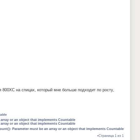
я 800XC на спицах, который мне больше подходит по росту,
table
 array or an object that implements Countable
 array or an object that implements Countable
ount(): Parameter must be an array or an object that implements Countable
•Страница 1 из 1