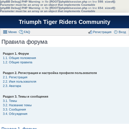
[phpBB Debug] PHP Warning
: in file
[ROOT]/phpbb/session.php
on line
598
:
sizeof():
Parameter must be an array or an object that implements Countable
[phpBB Debug] PHP Warning
: in file
[ROOT]/phpbb/session.php
on line
654
:
sizeof():
Parameter must be an array or an object that implements Countable
Triumph Tiger Riders Community
Меню
FAQ
Регистрация
Вход
Правила форума
Раздел 1. Форум
1.1. Общие положения
1.2. Общие правила
Раздел 2. Регистрация и настройка профиля пользователя
2.1. Регистрация
2.2. Имя пользователя
2.3. Аватара
Раздел 3. Темы и сообщения
3.1. Темы
3.2. Название темы
3.3. Сообщения
3.4. Обсуждения