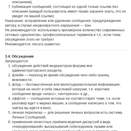
описанием);
публикация сообщений, состоящих из одной только ссылки без
описания (каждый пользователь имеет право заранее знать, что он
увидит по вашей ссылке).
Наказание: исправление или удаление сообщения, предупреждение
автору, в случае неоднократного нарушения — бан.
Не рекомендуется: использовать чрезмерное количество современных
сетевых «диалектов», профессиональных терминов и т.п., если тема
обсуждения этого не требует.
Рекомендуется: писать грамотно.
3.4. Обсуждения
Запрещается:
обсуждение действий модераторов форума вне
администраторского раздела;
флейм — переход во время обсуждения чего-либо границ
вежливости;
флуд — бессмысленная или малосодержательная информация,
которая не несёт в себе смысловой нагрузки, т.е. короткие
сообщения вроде «класс», «интересно» и др.;
оффтоп — сообщения которые не соответствуют теме, т.е. если
разговор идет о марках машин, а сообщение написано о том, что
завтра вы идете в кино;
личная переписка — для решения личных вопросов есть система
Личных Сообщений;
применение нечестных приёмов ведения дискуссий в виде
«передёргиваний» высказываний собеседников, правки или