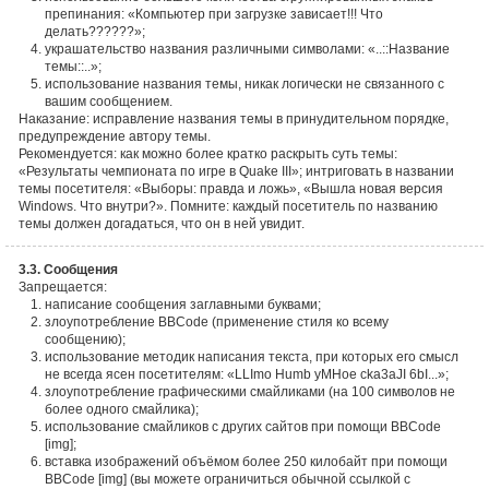
препинания: «Компьютер при загрузке зависает!!! Что
делать??????»;
украшательство названия различными символами: «..::Название
темы::..»;
использование названия темы, никак логически не связанного с
вашим сообщением.
Наказание: исправление названия темы в принудительном порядке,
предупреждение автору темы.
Рекомендуется: как можно более кратко раскрыть суть темы:
«Результаты чемпионата по игре в Quake III»; интриговать в названии
темы посетителя: «Выборы: правда и ложь», «Вышла новая версия
Windows. Что внутри?». Помните: каждый посетитель по названию
темы должен догадаться, что он в ней увидит.
3.3. Сообщения
Запрещается:
написание сообщения заглавными буквами;
злоупотребление BBCode (применение стиля ко всему
сообщению);
использование методик написания текста, при которых его смысл
не всегда ясен посетителям: «LLImo Humb yMHoe cka3aJI 6bI...»;
злоупотребление графическими смайликами (на 100 символов не
более одного смайлика);
использование смайликов с других сайтов при помощи BBCode
[img];
вставка изображений объёмом более 250 килобайт при помощи
BBCode [img] (вы можете ограничиться обычной ссылкой с