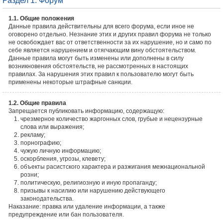
Раздел 1. Форум
1.1. Общие положения
Данные правила действительны для всего форума, если иное не
оговорено отдельно. Незнание этих и других правил форума не только
не освобождает вас от ответственности за их нарушение, но и само по
себе является нарушением и отягчающим вину обстоятельством.
Данные правила могут быть изменены или дополнены в силу
возникновения обстоятельств, не рассмотренных в настоящих
правилах. За нарушения этих правил к пользователю могут быть
применены некоторые штрафные санкции.
1.2. Общие правила
Запрещается публиковать информацию, содержащую:
чрезмерное количество жаргонных слов, грубые и нецензурные
слова или выражения;
рекламу;
порнографию;
чужую личную информацию;
оскорбления, угрозы, клевету;
объекты расистского характера и разжигания межнациональной
розни;
политическую, религиозную и иную пропаганду;
призывы к насилию или нарушению действующего
законодательства.
Наказание: правка или удаление информации, а также
предупреждение или бан пользователя.