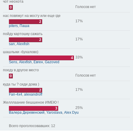
чот неохота
Голосов нет
0
нас повяжут на мосту или еще где
17%
2
piters
,
Паша
пойду картошку сажать
17%
2
san
,
Alexfish
шашлыки -бухалово)
33%
4
Sens
,
Alexfish
,
Евген
,
Gazoved
поеду в другое место
Голосов нет
0
куда ты ? сиди дома )
17%
2
Fan-4x4
,
alexandroff
Желллаание бешшеное ИМЕЮ !
25%
3
Валера Деревенский
,
Yaroslava
,
Alex Dyu
Всего проголосовавших:
12