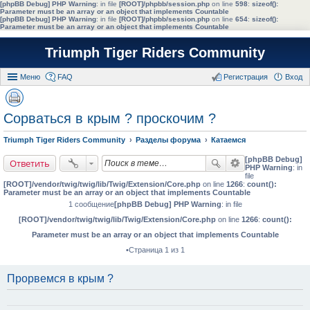
[phpBB Debug] PHP Warning
: in file
[ROOT]/phpbb/session.php
on line
598
:
sizeof():
Parameter must be an array or an object that implements Countable
[phpBB Debug] PHP Warning
: in file
[ROOT]/phpbb/session.php
on line
654
:
sizeof():
Parameter must be an array or an object that implements Countable
Triumph Tiger Riders Community
Меню
FAQ
Регистрация
Вход
Сорваться в крым ? проскочим ?
Triumph Tiger Riders Community
Разделы форума
Катаемся
[phpBB Debug]
Ответить
PHP Warning
: in
file
[ROOT]/vendor/twig/twig/lib/Twig/Extension/Core.php
on line
1266
:
count():
Parameter must be an array or an object that implements Countable
1 сообщение
[phpBB Debug] PHP Warning
: in file
[ROOT]/vendor/twig/twig/lib/Twig/Extension/Core.php
on line
1266
:
count():
Parameter must be an array or an object that implements Countable
•Страница 1 из 1
Прорвемся в крым ?