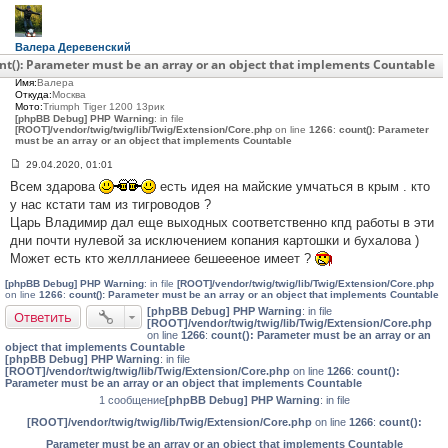
Валера Деревенский
Сообщения:
27
nt(): Parameter must be an array or an object that implements Countable
С нами:
6 лет 7 месяцев
Имя:
Валера
Откуда:
Москва
Мото:
Triumph Tiger 1200 13рик
[phpBB Debug] PHP Warning
: in file
[ROOT]/vendor/twig/twig/lib/Twig/Extension/Core.php
on line
1266
:
count(): Parameter
must be an array or an object that implements Countable
29.04.2020, 01:01
С
Всем здарова
есть идея на майские умчаться в крым . кто
о
о
у нас кстати там из тигроводов ?
б
Царь Владимир дал еще выходных соответственно кпд работы в эти
щ
е
дни почти нулевой за исключением копания картошки и бухалова )
н
Может есть кто желлланиеее бешеееное имеет ?
и
е
#
[phpBB Debug] PHP Warning
: in file
[ROOT]/vendor/twig/twig/lib/Twig/Extension/Core.php
1
on line
1266
:
count(): Parameter must be an array or an object that implements Countable
[phpBB Debug] PHP Warning
: in file
Ответить
[ROOT]/vendor/twig/twig/lib/Twig/Extension/Core.php
on line
1266
:
count(): Parameter must be an array or an
object that implements Countable
[phpBB Debug] PHP Warning
: in file
[ROOT]/vendor/twig/twig/lib/Twig/Extension/Core.php
on line
1266
:
count():
Parameter must be an array or an object that implements Countable
1 сообщение
[phpBB Debug] PHP Warning
: in file
[ROOT]/vendor/twig/twig/lib/Twig/Extension/Core.php
on line
1266
:
count():
Parameter must be an array or an object that implements Countable