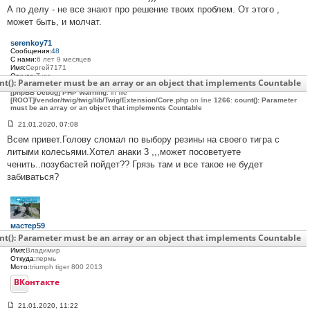
е
А по делу - не все знают про решение твоих проблем. От этого ,
#
может быть, и молчат.
3
7
8
serenkoy71
Сообщения:
48
С нами:
6 лет 9 месяцев
Имя:
Сергей7171
Откуда:
Тула
nt(): Parameter must be an array or an object that implements Countable
Мото:
800
[phpBB Debug] PHP Warning
: in file
[ROOT]/vendor/twig/twig/lib/Twig/Extension/Core.php
on line
1266
:
count(): Parameter
must be an array or an object that implements Countable
21.01.2020, 07:08
С
Всем привет.Голову сломал по выбору резины на своего тигра с
о
о
литыми колесьями.Хотел анаки 3 ,,,может посоветуете
б
ченить..позубастей пойдет?? Грязь там и все такое не будет
щ
е
забиваться?
н
и
е
#
3
7
мастер59
9
Сообщения:
260
nt(): Parameter must be an array or an object that implements Countable
С нами:
8 лет 1 месяц
Имя:
Владимир
Откуда:
пермь
Мото:
triumph tiger 800 2013
ВКонтакте
21.01.2020, 11:22