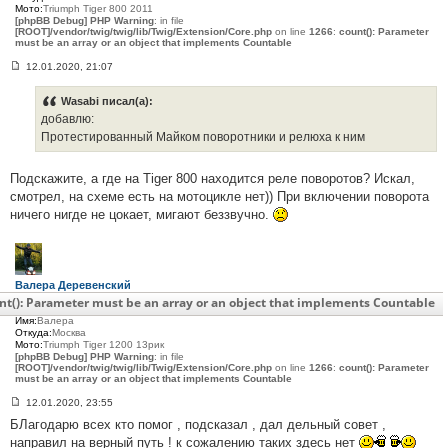
7
Мото:
Triumph Tiger 800 2011
[phpBB Debug] PHP Warning
: in file
[ROOT]/vendor/twig/twig/lib/Twig/Extension/Core.php
on line
1266
:
count(): Parameter
must be an array or an object that implements Countable
12.01.2020, 21:07
С
о
о
Wasabi писал(а):
б
добавлю:
щ
е
Протестированный Майком поворотники и релюха к ним
н
и
е
Подскажите, а где на Tiger 800 находится реле поворотов? Искал,
#
смотрел, на схеме есть на мотоцикле нет)) При включении поворота
3
6
ничего нигде не цокает, мигают беззвучно.
8
Валера Деревенский
Сообщения:
27
nt(): Parameter must be an array or an object that implements Countable
С нами:
6 лет 7 месяцев
Имя:
Валера
Откуда:
Москва
Мото:
Triumph Tiger 1200 13рик
[phpBB Debug] PHP Warning
: in file
[ROOT]/vendor/twig/twig/lib/Twig/Extension/Core.php
on line
1266
:
count(): Parameter
must be an array or an object that implements Countable
12.01.2020, 23:55
С
БЛагодарю всех кто помог , подсказал , дал дельный совет ,
о
о
направил на верный путь ! к сожалению таких здесь нет
б