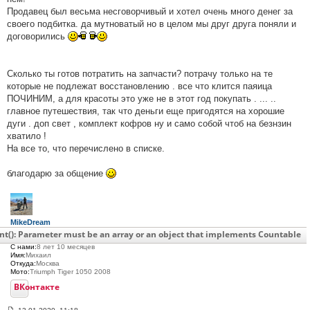
Продавец был весьма несговорчивый и хотел очень много денег за
своего подбитка. да мутноватый но в целом мы друг друга поняли и
договорились
Сколько ты готов потратить на запчасти? потрачу только на те
которые не подлежат восстановлению . все что клится паяица
ПОЧИНИМ, а для красоты это уже не в этот год покупать . ... ..
главное путешествия, так что деньги еще пригодятся на хорошие
дуги . доп свет , комплект кофров ну и само собой чтоб на безнзин
хватило !
На все то, что перечислено в списке.
благодарю за общение
MikeDream
Возраст:
49
nt(): Parameter must be an array or an object that implements Countable
Сообщения:
228
С нами:
8 лет 10 месяцев
Имя:
Михаил
Откуда:
Москва
Мото:
Triumph Tiger 1050 2008
ВКонтакте