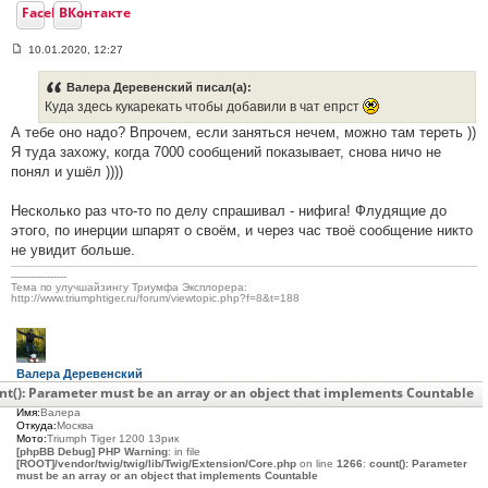
Facebook
ВКонтакте
10.01.2020, 12:27
С
о
о
Валера Деревенский писал(а):
б
Куда здесь кукарекать чтобы добавили в чат епрст
щ
е
А тебе оно надо? Впрочем, если заняться нечем, можно там тереть ))
н
Я туда захожу, когда 7000 сообщений показывает, снова ничо не
и
е
понял и ушёл ))))
#
3
6
Несколько раз что-то по делу спрашивал - нифига! Флудящие до
3
этого, по инерции шпарят о своём, и через час твоё сообщение никто
не увидит больше.
-----------------
Тема по улучшайзингу Триумфа Эксплорера:
http://www.triumphtiger.ru/forum/viewtopic.php?f=8&t=188
Валера Деревенский
Сообщения:
27
nt(): Parameter must be an array or an object that implements Countable
С нами:
6 лет 7 месяцев
Имя:
Валера
Откуда:
Москва
Мото:
Triumph Tiger 1200 13рик
[phpBB Debug] PHP Warning
: in file
[ROOT]/vendor/twig/twig/lib/Twig/Extension/Core.php
on line
1266
:
count(): Parameter
must be an array or an object that implements Countable