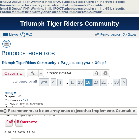
[phpBB Debug] PHP Warning
: in file
[ROOT]/phpbb/session.php
on line
598
:
sizeof():
Parameter must be an array or an object that implements Countable
[phpBB Debug] PHP Warning
: in file
[ROOT]/phpbb/session.php
on line
654
:
sizeof():
Parameter must be an array or an object that implements Countable
Triumph Tiger Riders Community
Меню
FAQ
Регистрация
Вход
Вопросы новичков
Triumph Tiger Riders Community
Разделы форума
Общий
Ответить
1
…
17
18
19
20
21
…
39
778 сообщений
MiragE
Возраст:
48
Сообщения:
191
С нами:
8 лет 10 месяцев
Имя:
Дмитрий
nt(): Parameter must be an array or an object that implements Countable
Откуда:
Санкт-Петербург
Мото:
Triumph Tiger 800 XCa 2016
Сайт
ВКонтакте
09.01.2020, 19:24
С
о