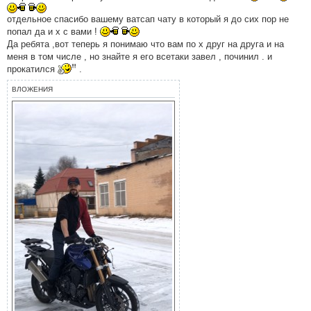
щ
е
отдельное спасибо вашему ватсап чату в который я до сих пор не
н
попал да и х с вами !
и
е
Да ребята ,вот теперь я понимаю что вам по х друг на друга и на
#
меня в том числе , но знайте я его всетаки завел , починил . и
3
6
прокатился
.
9
ВЛОЖЕНИЯ