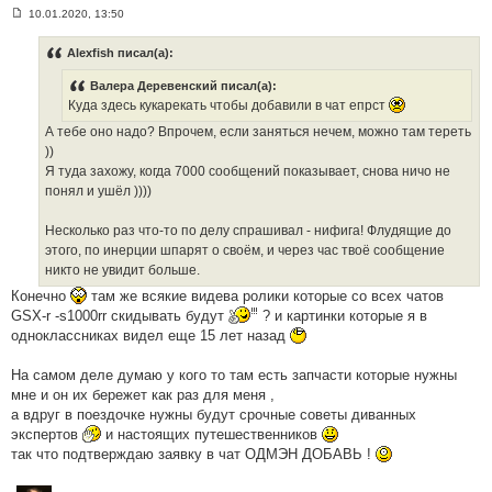
10.01.2020, 13:50
С
о
о
Alexfish писал(а):
б
щ
Валера Деревенский писал(а):
е
н
Куда здесь кукарекать чтобы добавили в чат епрст
и
е
А тебе оно надо? Впрочем, если заняться нечем, можно там тереть
#
))
3
6
Я туда захожу, когда 7000 сообщений показывает, снова ничо не
4
понял и ушёл ))))
Несколько раз что-то по делу спрашивал - нифига! Флудящие до
этого, по инерции шпарят о своём, и через час твоё сообщение
никто не увидит больше.
Конечно
там же всякие видева ролики которые со всех чатов
GSX-r -s1000rr скидывать будут
? и картинки которые я в
одноклассниках видел еще 15 лет назад
На самом деле думаю у кого то там есть запчасти которые нужны
мне и он их бережет как раз для меня ,
а вдруг в поездочке нужны будут срочные советы диванных
экспертов
и настоящих путешественников
так что подтверждаю заявку в чат ОДМЭН ДОБАВЬ !