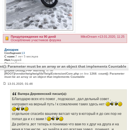
Предупреждение на 90 дней
MikeDream »13.01.2020, 11:25
Оскорбление участников форума
Дюхарик
Сообщения:
13
С нами:
7 лет 5 месяцев
Имя:
Андрей
Откуда:
Рязань
nt(): Parameter must be an array or an object that implements Countable
Мото:
Triumph Tiger 1200 Explorer 2014
[phpBB Debug] PHP Warning
: in file
[ROOT]/vendor/twig/twig/lib/Twig/Extension/Core.php
on line
1266
:
count(): Parameter
must be an array or an object that implements Countable
13.01.2020, 01:46
С
о
о
Валера Деревенский писал(а):
б
БЛагодарю всех кто помог , подсказал , дал дельный совет ,
щ
е
направил на верный путь ! к сожалению таких здесь нет
н
и
отдельное спасибо вашему ватсап чату в который я до сих пор не
е
#
попал да и х с вами !
3
Да ребята ,вот теперь я понимаю что вам по х друг на друга и на
7
0
меня в том числе , но знайте я его всетаки завел , починил . и