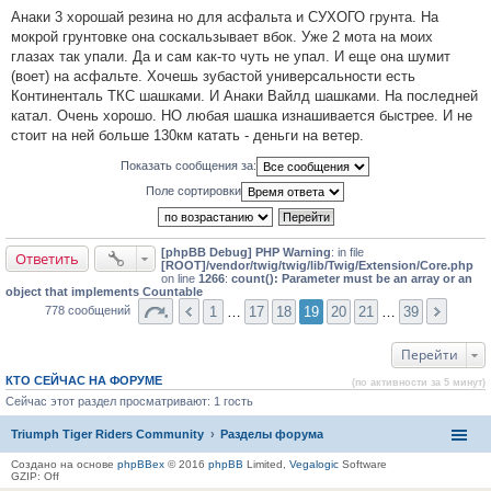
С
Анаки 3 хорошай резина но для асфальта и СУХОГО грунта. На
о
о
мокрой грунтовке она соскальзывает вбок. Уже 2 мота на моих
б
глазах так упали. Да и сам как-то чуть не упал. И еще она шумит
щ
е
(воет) на асфальте. Хочешь зубастой универсальности есть
н
Континенталь ТКС шашками. И Анаки Вайлд шашками. На последней
и
е
катал. Очень хорошо. НО любая шашка изнашивается быстрее. И не
#
стоит на ней больше 130км катать - деньги на ветер.
3
8
0
Показать сообщения за:
Поле сортировки
[phpBB Debug] PHP Warning
: in file
Ответить
[ROOT]/vendor/twig/twig/lib/Twig/Extension/Core.php
on line
1266
:
count(): Parameter must be an array or an
object that implements Countable
1
…
17
18
19
20
21
…
39
778 сообщений
Перейти
КТО СЕЙЧАС НА ФОРУМЕ
(по активности за 5 минут)
Сейчас этот раздел просматривают: 1 гость
Triumph Tiger Riders Community
Разделы форума
Создано на основе
phpBBex
© 2016
phpBB
Limited,
Vegalogic
Software
GZIP: Off