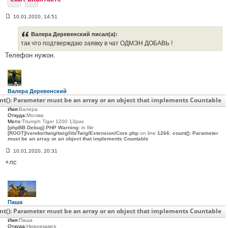
10.01.2020, 14:51
С
о
о
Валера Деревенский писал(а):
б
так что подтверждаю заявку в чат ОДМЭН ДОБАВЬ !
щ
е
Телефон нужон.
н
и
е
#
3
6
Валера Деревенский
6
Сообщения:
27
nt(): Parameter must be an array or an object that implements Countable
С нами:
6 лет 7 месяцев
Имя:
Валера
Откуда:
Москва
Мото:
Triumph Tiger 1200 13рик
[phpBB Debug] PHP Warning
: in file
[ROOT]/vendor/twig/twig/lib/Twig/Extension/Core.php
on line
1266
:
count(): Parameter
must be an array or an object that implements Countable
10.01.2020, 20:31
С
+лс
о
о
б
щ
е
н
и
Паша
е
Сообщения:
36
nt(): Parameter must be an array or an object that implements Countable
#
С нами:
7 лет 2 месяца
3
Имя:
Паша
6
Откуда:
Нижнекамск