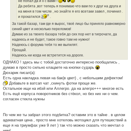
не попал да и х с вами !
Да ребята ,вот теперь я понимаю что вам по х друг на друга и
на меня в том числе , но знайте я его всетаки завел , починил .
и прокатился
.
За такой базар, там где я вырос, твоё лицо бы приняло равномерно
синий цвет и несколько переломов!
Думаю из за твоего базара тебя до сих пор нет в тигрочате, да
надеюсь и не будет, такое говно там не нужно!
Надеюсь с форума тебя то же выпилят.
Прощай.
Надеюсь ни когда не встретится на дороге.
ОДНАКО ! здесь мы с тобой достаточно интересно пообщались ,
думаю в просто сильно клацаете на кнопки сударь
Дюхарик писал(а):
Есть одна накладка левая на бак(в цвет) , с небольшим дефектом!
Добавьте в ватсап чат ,скинуть фотки проще же.
Остальное ищи на ибэй или Аллегро. да на алегро+++ многое есть
Есть ещё корпуса поворотников без стёкол, но без них ни о чем.
согласен стекла нужны
По чем же ты забрал этого подбитка? оставим это в тайне . в целом
адекватная цена , просто мне хотеловь мотоцикл для путешествий а
еще я на триумфах уже 9 лет ) так что можно сказать что мечтал о
нем!