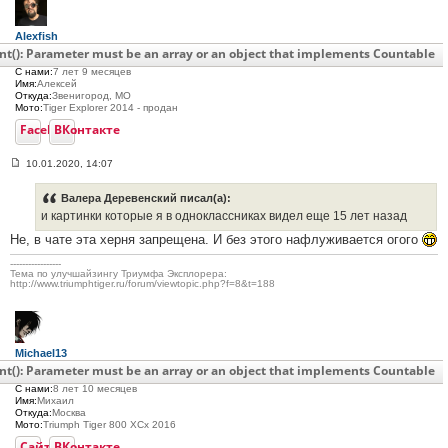
Alexfish
Возраст:
53
nt(): Parameter must be an array or an object that implements Countable
Сообщения:
496
С нами:
7 лет 9 месяцев
Имя:
Алексей
Откуда:
Звенигород, МО
Мото:
Tiger Explorer 2014 - продан
Facebook
ВКонтакте
10.01.2020, 14:07
С
о
о
Валера Деревенский писал(а):
б
и картинки которые я в одноклассниках видел еще 15 лет назад
щ
е
Не, в чате эта херня запрещена. И без этого нафлуживается огого
н
и
-----------------
е
Тема по улучшайзингу Триумфа Эксплорера:
#
http://www.triumphtiger.ru/forum/viewtopic.php?f=8&t=188
3
6
5
Michael13
Возраст:
38
nt(): Parameter must be an array or an object that implements Countable
Сообщения:
112
С нами:
8 лет 10 месяцев
Имя:
Михаил
Откуда:
Москва
Мото:
Triumph Tiger 800 XCx 2016
Сайт
ВКонтакте