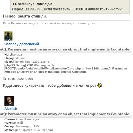
о
serenkoy71 писал(а):
б
Перед 100/90/19 ...если поставить 110/80/19 ничего критичного!?
щ
е
Ничего, ребята ставили.
н
и
Если Вы меня не видите, то это ещё не значит, что меня тут нет!
е
#
3
6
1
Валера Деревенский
Сообщения:
27
nt(): Parameter must be an array or an object that implements Countable
С нами:
6 лет 7 месяцев
Имя:
Валера
Откуда:
Москва
Мото:
Triumph Tiger 1200 13рик
[phpBB Debug] PHP Warning
: in file
[ROOT]/vendor/twig/twig/lib/Twig/Extension/Core.php
on line
1266
:
count(): Parameter
must be an array or an object that implements Countable
10.01.2020, 01:01
С
Куда здесь кукарекать чтобы добавили в чат епрст
о
о
б
щ
е
н
и
Alexfish
е
Возраст:
53
nt(): Parameter must be an array or an object that implements Countable
#
Сообщения:
496
3
С нами:
7 лет 9 месяцев
6
Имя:
Алексей
2
Откуда:
Звенигород, МО
Мото:
Tiger Explorer 2014 - продан