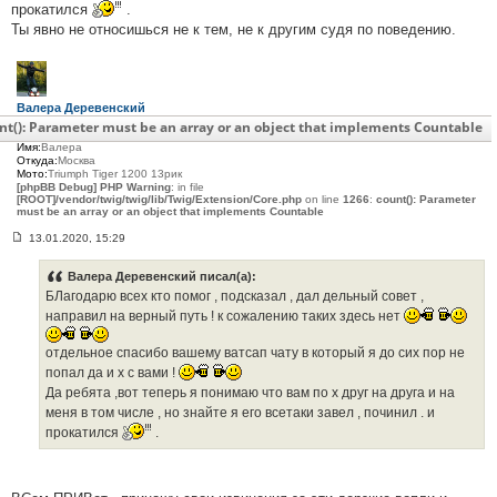
прокатился
.
Ты явно не относишься не к тем, не к другим судя по поведению.
Валера Деревенский
Сообщения:
27
nt(): Parameter must be an array or an object that implements Countable
С нами:
6 лет 7 месяцев
Имя:
Валера
Откуда:
Москва
Мото:
Triumph Tiger 1200 13рик
[phpBB Debug] PHP Warning
: in file
[ROOT]/vendor/twig/twig/lib/Twig/Extension/Core.php
on line
1266
:
count(): Parameter
must be an array or an object that implements Countable
13.01.2020, 15:29
С
о
о
Валера Деревенский писал(а):
б
БЛагодарю всех кто помог , подсказал , дал дельный совет ,
щ
е
направил на верный путь ! к сожалению таких здесь нет
н
и
отдельное спасибо вашему ватсап чату в который я до сих пор не
е
#
попал да и х с вами !
3
Да ребята ,вот теперь я понимаю что вам по х друг на друга и на
7
7
меня в том числе , но знайте я его всетаки завел , починил . и
прокатился
.