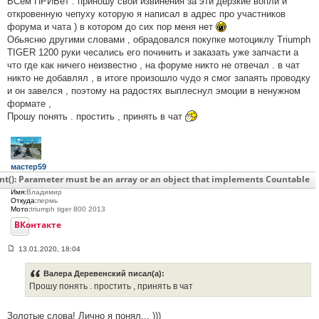
ВСем ПРИВет . приношу свои извинения за эти дерзкие вопли и
откровенную чепуху которую я написал в адрес про участников
форума и чата ) в котором до сих пор меня нет
Обьясню другими словами , обрадовался покупке мотоциклу Triumph
TIGER 1200 руки чесались его починить и заказать уже запчасти а
что где как ничего неизвестно , на форуме никто не отвечал . в чат
никто не добавлял , в итоге произошло чудо я смог запаять проводку
и он завелся , поэтому на радостях выплеснул эмоции в ненужном
формате ,
Прошу понять . простить , принять в чат
мастер59
Сообщения:
260
nt(): Parameter must be an array or an object that implements Countable
С нами:
8 лет 1 месяц
Имя:
Владимир
Откуда:
пермь
Мото:
triumph tiger 800 2013
ВКонтакте
13.01.2020, 18:04
С
о
о
Валера Деревенский писал(а):
б
Прошу понять . простить , принять в чат
щ
е
н
Золотые слова! Лично я понял... )))
и