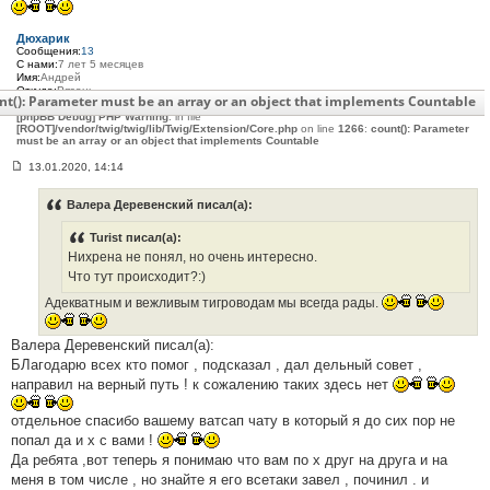
#
3
Дюхарик
7
Сообщения:
13
5
С нами:
7 лет 5 месяцев
Имя:
Андрей
Откуда:
Рязань
nt(): Parameter must be an array or an object that implements Countable
Мото:
Triumph Tiger 1200 Explorer 2014
[phpBB Debug] PHP Warning
: in file
[ROOT]/vendor/twig/twig/lib/Twig/Extension/Core.php
on line
1266
:
count(): Parameter
must be an array or an object that implements Countable
13.01.2020, 14:14
С
о
о
Валера Деревенский писал(а):
б
щ
Turist писал(а):
е
н
Нихрена не понял, но очень интересно.
и
Что тут происходит?:)
е
#
Адекватным и вежливым тигроводам мы всегда рады.
3
7
6
Валера Деревенский писал(а):
БЛагодарю всех кто помог , подсказал , дал дельный совет ,
направил на верный путь ! к сожалению таких здесь нет
отдельное спасибо вашему ватсап чату в который я до сих пор не
попал да и х с вами !
Да ребята ,вот теперь я понимаю что вам по х друг на друга и на
меня в том числе , но знайте я его всетаки завел , починил . и