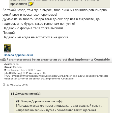
прокатился
.
За такой базар, там где я вырос, твоё лицо бы приняло равномерно
синий цвет и несколько переломов!
Думаю из за твоего базара тебя до сих пор нет в тигрочате, да
надеюсь и не будет, такое говно там не нужно!
Надеюсь с форума тебя то же выпилят.
Прощай.
Надеюсь ни когда не встретится на дороге.
Валера Деревенский
Сообщения:
27
nt(): Parameter must be an array or an object that implements Countable
С нами:
6 лет 7 месяцев
Имя:
Валера
Откуда:
Москва
Мото:
Triumph Tiger 1200 13рик
[phpBB Debug] PHP Warning
: in file
[ROOT]/vendor/twig/twig/lib/Twig/Extension/Core.php
on line
1266
:
count(): Parameter
must be an array or an object that implements Countable
13.01.2020, 09:57
С
о
о
Дюхарик писал(а):
б
щ
Валера Деревенский писал(а):
е
н
БЛагодарю всех кто помог , подсказал , дал дельный совет ,
и
направил на верный путь ! к сожалению таких здесь нет
е