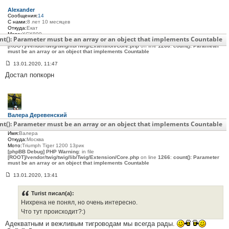
щ
е
Alexander
н
Сообщения:
14
и
С нами:
8 лет 10 месяцев
е
Откуда:
Екат
#
Мото:
XCX800
nt(): Parameter must be an array or an object that implements Countable
3
[phpBB Debug] PHP Warning
: in file
[ROOT]/vendor/twig/twig/lib/Twig/Extension/Core.php
7
on line
1266
:
count(): Parameter
must be an array or an object that implements Countable
3
13.01.2020, 11:47
С
Достал попкорн
о
о
б
щ
е
н
и
Валера Деревенский
е
Сообщения:
27
nt(): Parameter must be an array or an object that implements Countable
#
С нами:
6 лет 7 месяцев
3
Имя:
Валера
7
Откуда:
Москва
4
Мото:
Triumph Tiger 1200 13рик
[phpBB Debug] PHP Warning
: in file
[ROOT]/vendor/twig/twig/lib/Twig/Extension/Core.php
on line
1266
:
count(): Parameter
must be an array or an object that implements Countable
13.01.2020, 13:41
С
о
о
Turist писал(а):
б
Нихрена не понял, но очень интересно.
щ
е
Что тут происходит?:)
н
Адекватным и вежливым тигроводам мы всегда рады.
и
е