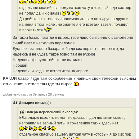
#
3
отдельное спасибо вашему ватсап чату в который я до сих пор
7
1
не попал да и х с вами !
Да ребята ,вот теперь я понимаю что вам по х друг на друга и
на меня в том числе , но знайте я его всетаки завел , починил .
и прокатился
.
За такой базар, там где я вырос, твоё лицо бы приняло равномерно
синий цвет и несколько переломов!
Думаю из за твоего базара тебя до сих пор нет в тигрочате, да
надеюсь и не будет, такое говно там не нужно!
Надеюсь с форума тебя то же выпилят.
Прощай.
Надеюсь ни когда не встретится на дороге.
КАКОЙ базар ? где там оскорбление ? напиши свой телефон выясним
отношения в стиле там где ты вырос
Добавлено спустя 39 минут 28 секунд:
Дюхарик писал(а):
Валера Деревенский писал(а):
БЛагодарю всех кто помог , подсказал , дал дельный совет ,
направил на верный путь ! к сожалению таких здесь нет
отдельное спасибо вашему ватсап чату в который я до сих пор