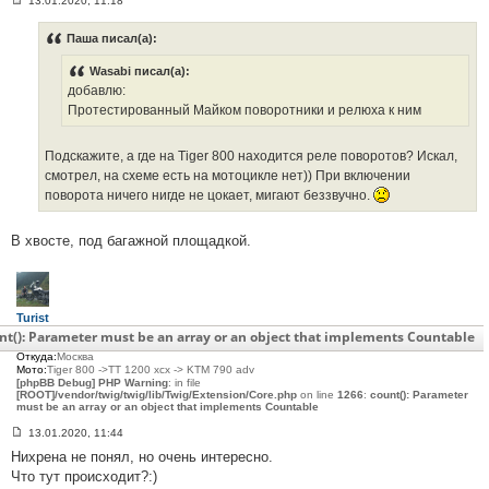
13.01.2020, 11:18
С
о
о
Паша писал(а):
б
щ
Wasabi писал(а):
е
н
добавлю:
и
Протестированный Майком поворотники и релюха к ним
е
#
3
7
Подскажите, а где на Tiger 800 находится реле поворотов? Искал,
2
смотрел, на схеме есть на мотоцикле нет)) При включении
поворота ничего нигде не цокает, мигают беззвучно.
В хвосте, под багажной площадкой.
Turist
Сообщения:
38
nt(): Parameter must be an array or an object that implements Countable
С нами:
8 лет 10 месяцев
Откуда:
Москва
Мото:
Tiger 800 ->TT 1200 xcx -> KTM 790 adv
[phpBB Debug] PHP Warning
: in file
[ROOT]/vendor/twig/twig/lib/Twig/Extension/Core.php
on line
1266
:
count(): Parameter
must be an array or an object that implements Countable
13.01.2020, 11:44
С
Нихрена не понял, но очень интересно.
о
о
Что тут происходит?:)
б