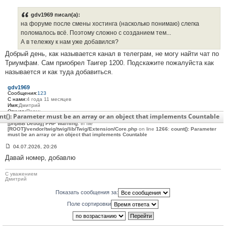
С
о
о
gdv1969 писал(а):
б
на форуме после смены хостинга (насколько понимаю) слегка
щ
е
поломалось всё. Поэтому сложно с созданием тем...
н
А в тележку к нам уже добавился?
и
е
Добрый день, как называется канал в телеграм, не могу найти чат по
#
Триумфам. Сам приобрел Таигер 1200. Подскажите пожалуйста как
3
1
называется и как туда добавиться.
7
gdv1969
Сообщения:
123
С нами:
4 года 11 месяцев
Имя:
Дмитрий
Откуда:
Пермь
nt(): Parameter must be an array or an object that implements Countable
Мото:
Triumph Tiger 800XC 2013
[phpBB Debug] PHP Warning
: in file
[ROOT]/vendor/twig/twig/lib/Twig/Extension/Core.php
on line
1266
:
count(): Parameter
must be an array or an object that implements Countable
04.07.2026, 20:26
С
Давай номер, добавлю
о
о
б
С уважением
щ
Дмитрий
е
н
Показать сообщения за:
и
е
Поле сортировки
#
3
1
8