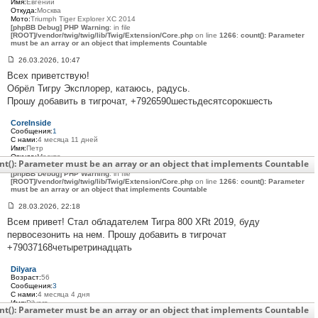
Имя:
Евгений
Откуда:
Москва
Мото:
Triumph Tiger Explorer XC 2014
[phpBB Debug] PHP Warning
: in file
[ROOT]/vendor/twig/twig/lib/Twig/Extension/Core.php
on line
1266
:
count(): Parameter
must be an array or an object that implements Countable
26.03.2026, 10:47
С
Всех приветствую!
о
о
Обрёл Тигру Эксплорер, катаюсь, радусь.
б
Прошу добавить в тигрочат, +7926590шестьдесятсорокшесть
щ
е
н
CoreInside
и
Сообщения:
1
е
С нами:
4 месяца 11 дней
#
Имя:
Петр
3
Откуда:
Москва
1
nt(): Parameter must be an array or an object that implements Countable
Мото:
Triumph Tiger 800 XRt 2019
3
[phpBB Debug] PHP Warning
: in file
[ROOT]/vendor/twig/twig/lib/Twig/Extension/Core.php
on line
1266
:
count(): Parameter
must be an array or an object that implements Countable
28.03.2026, 22:18
С
Всем привет! Стал обладателем Тигра 800 XRt 2019, буду
о
о
первосезонить на нем. Прошу добавить в тигрочат
б
+79037168четыретринадцать
щ
е
н
Dilyara
и
Возраст:
56
е
Сообщения:
3
#
С нами:
4 месяца 4 дня
3
Имя:
Dilyara
1
nt(): Parameter must be an array or an object that implements Countable
Откуда:
Москва
4