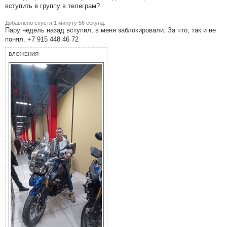
о
вступить в группу в телеграм?
б
щ
е
Добавлено спустя 1 минуту 56 секунд:
н
Пару недель назад вступил, в меня заблокировали. За что, так и не
и
понял. +7 915 448 46 72
е
#
3
ВЛОЖЕНИЯ
0
9