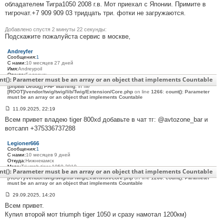
о
обладателем Тигра1050 2008 г.в. Мот приехал с Японии. Примите в
б
тигрочат.+7 909 909 03 тридцать три. фотки не загружаются.
щ
е
н
Добавлено спустя 2 минуты 22 секунды:
и
Подскажите пожалуйста сервис в москве,
е
#
3
Andreyfer
0
Сообщения:
1
1
С нами:
10 месяцев 27 дней
Имя:
Andreypoil
Откуда:
Беларусь
nt(): Parameter must be an array or an object that implements Countable
Мото:
Triumph tiger 800 credit 2014
[phpBB Debug] PHP Warning
: in file
[ROOT]/vendor/twig/twig/lib/Twig/Extension/Core.php
on line
1266
:
count(): Parameter
must be an array or an object that implements Countable
11.09.2025, 22:19
С
Всем привет владею tiger 800xd добавьте в чат тг: @avtozone_bar и
о
о
вотсапп +375336737288
б
щ
е
Legioner666
н
Сообщения:
1
и
С нами:
10 месяцев 9 дней
е
Откуда:
Нижнекамск
#
Мото:
Triumph tiger 1050 2010
nt(): Parameter must be an array or an object that implements Countable
3
[phpBB Debug] PHP Warning
: in file
[ROOT]/vendor/twig/twig/lib/Twig/Extension/Core.php
0
on line
1266
:
count(): Parameter
must be an array or an object that implements Countable
2
29.09.2025, 14:20
С
Всем привет.
о
о
Купил второй мот triumph tiger 1050 и сразу намотал 1200км)
б