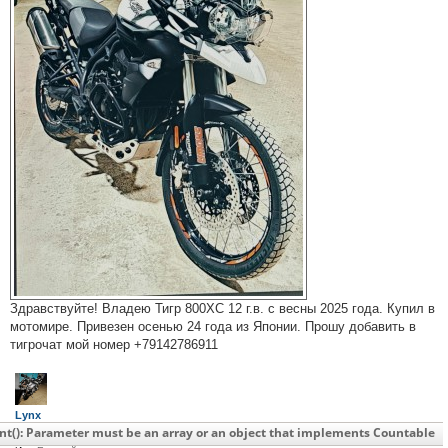
3
1
2
Здравствуйте! Владею Тигр 800ХС 12 г.в. с весны 2025 года. Купил в
мотомире. Привезен осенью 24 года из Японии. Прошу добавить в
тигрочат мой номер +79142786911
Lynx
Сообщения:
1
nt(): Parameter must be an array or an object that implements Countable
С нами:
4 месяца 13 дней