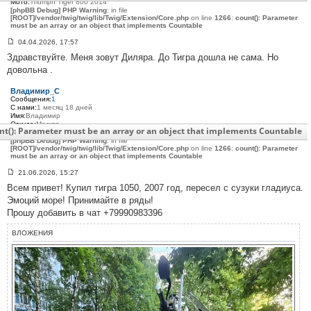
Мото:
Triumph Tiger 800 2014
[phpBB Debug] PHP Warning
: in file
[ROOT]/vendor/twig/twig/lib/Twig/Extension/Core.php
on line
1266
:
count(): Parameter
must be an array or an object that implements Countable
04.04.2026, 17:57
С
Здравствуйте. Меня зовут Диляра. До Тигра дошла не сама. Но
о
о
довольна .
б
щ
е
Владимир_C
н
Сообщения:
1
и
С нами:
1 месяц 18 дней
е
Имя:
Владимир
#
Откуда:
Москва
nt(): Parameter must be an array or an object that implements Countable
3
Мото:
Triumph Tiger 1050 2007
1
[phpBB Debug] PHP Warning
: in file
[ROOT]/vendor/twig/twig/lib/Twig/Extension/Core.php
5
on line
1266
:
count(): Parameter
must be an array or an object that implements Countable
21.06.2026, 15:27
С
Всем привет! Купил тигра 1050, 2007 год, пересел с сузуки гладиуса.
о
о
Эмоций море! Принимайте в ряды!
б
Прошу добавить в чат +79990983396
щ
е
н
ВЛОЖЕНИЯ
и
е
#
3
1
6