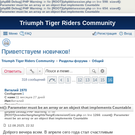
[phpBB Debug] PHP Warning
: in file
[ROOT]/phpbb/session.php
on line
598
:
sizeof():
Parameter must be an array or an object that implements Countable
[phpBB Debug] PHP Warning
: in file
[ROOT]/phpbb/session.php
on line
654
:
sizeof():
Parameter must be an array or an object that implements Countable
Triumph Tiger Riders Community
Меню
FAQ
Регистрация
Вход
Приветствуем новичков!
Triumph Tiger Riders Community
Разделы форума
Общий
Ответить
1
…
12
13
14
15
16
318 сообщений
Виталий 1970
Сообщения:
1
С нами:
11 месяцев 27 дней
Имя:
Виталий
Откуда:
Одинцово
nt(): Parameter must be an array or an object that implements Countable
Мото:
Triumph Tiger 1050 2008
[phpBB Debug] PHP Warning
: in file
[ROOT]/vendor/twig/twig/lib/Twig/Extension/Core.php
on line
1266
:
count(): Parameter
must be an array or an object that implements Countable
12.08.2025, 22:32
С
Доброго вечера всем. В апреле сего года стал счастливым
о