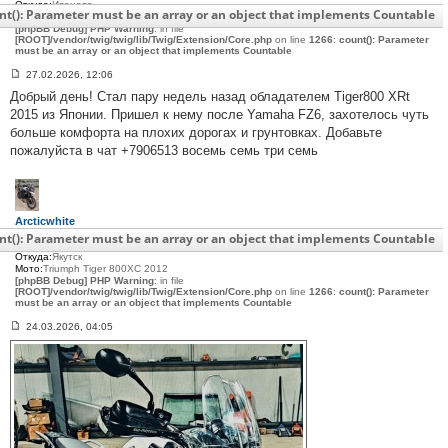
Откуда:
Иваново
nt(): Parameter must be an array or an object that implements Countable
Мото:
Triumph Tiger XRt 2015
[phpBB Debug] PHP Warning
: in file
[ROOT]/vendor/twig/twig/lib/Twig/Extension/Core.php
on line
1266
:
count(): Parameter
must be an array or an object that implements Countable
27.02.2026, 12:06
С
Добрый день! Стал пару недель назад обладателем Tiger800 XRt
о
о
2015 из Японии. Пришел к нему после Yamaha FZ6, захотелось чуть
б
больше комфорта на плохих дорогах и грунтовках. Добавьте
щ
е
пожалуйста в чат +7906513 восемь семь три семь
н
и
е
#
3
1
Arcticwhite
1
Сообщения:
1
nt(): Parameter must be an array or an object that implements Countable
С нами:
1 год 6 месяцев
Откуда:
Якутск
Мото:
Triumph Tiger 800XC 2012
[phpBB Debug] PHP Warning
: in file
[ROOT]/vendor/twig/twig/lib/Twig/Extension/Core.php
on line
1266
:
count(): Parameter
must be an array or an object that implements Countable
24.03.2026, 04:05
С
о
о
б
щ
е
н
и
е
#