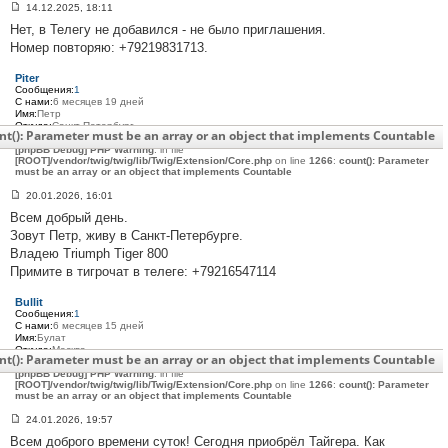
14.12.2025, 18:11
С
Нет, в Телегу не добавился - не было приглашения.
о
о
Номер повторяю: +79219831713.
б
щ
е
Piter
н
Сообщения:
1
и
С нами:
6 месяцев 19 дней
е
Имя:
Петр
#
Откуда:
Санкт-Петербург
nt(): Parameter must be an array or an object that implements Countable
3
Мото:
Triumph Tiger 800 2012
0
[phpBB Debug] PHP Warning
: in file
[ROOT]/vendor/twig/twig/lib/Twig/Extension/Core.php
7
on line
1266
:
count(): Parameter
must be an array or an object that implements Countable
20.01.2026, 16:01
С
Всем добрый день.
о
о
Зовут Петр, живу в Санкт-Петербурге.
б
Владею Triumph Tiger 800
щ
е
Примите в тигрочат в телеге: +79216547114
н
и
е
Bullit
#
Сообщения:
1
3
С нами:
6 месяцев 15 дней
0
Имя:
Булат
8
Откуда:
Москва
nt(): Parameter must be an array or an object that implements Countable
Мото:
Triumph tiger 800
[phpBB Debug] PHP Warning
: in file
[ROOT]/vendor/twig/twig/lib/Twig/Extension/Core.php
on line
1266
:
count(): Parameter
must be an array or an object that implements Countable
24.01.2026, 19:57
С
Всем доброго времени суток! Сегодня приобрёл Тайгера. Как
о