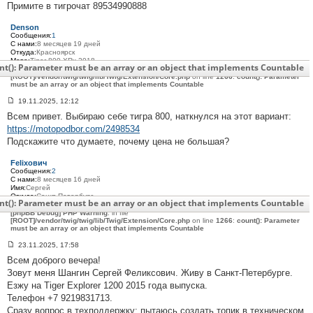
Примите в тигрочат 89534990888
щ
е
н
Denson
и
Сообщения:
1
е
С нами:
8 месяцев 19 дней
#
Откуда:
Красноярск
3
Мото:
Tiger 800 XRx 2018
0
nt(): Parameter must be an array or an object that implements Countable
[phpBB Debug] PHP Warning
: in file
3
[ROOT]/vendor/twig/twig/lib/Twig/Extension/Core.php
on line
1266
:
count(): Parameter
must be an array or an object that implements Countable
19.11.2025, 12:12
С
Всем привет. Выбираю себе тигра 800, наткнулся на этот вариант:
о
о
https://motopodbor.com/2498534
б
Подскажите что думаете, почему цена не большая?
щ
е
н
Felixович
и
Сообщения:
2
е
С нами:
8 месяцев 16 дней
#
Имя:
Сергей
3
Откуда:
Санкт-Петербург
0
nt(): Parameter must be an array or an object that implements Countable
Мото:
Triumph Tiger Explorer 1200 2015 г.в.
4
[phpBB Debug] PHP Warning
: in file
[ROOT]/vendor/twig/twig/lib/Twig/Extension/Core.php
on line
1266
:
count(): Parameter
must be an array or an object that implements Countable
23.11.2025, 17:58
С
Всем доброго вечера!
о
о
Зовут меня Шангин Сергей Феликсович. Живу в Санкт-Петербурге.
б
Езжу на Tiger Explorer 1200 2015 года выпуска.
щ
е
Телефон +7 9219831713.
н
Сразу вопрос в техподдержку: пытаюсь создать топик в техническом
и