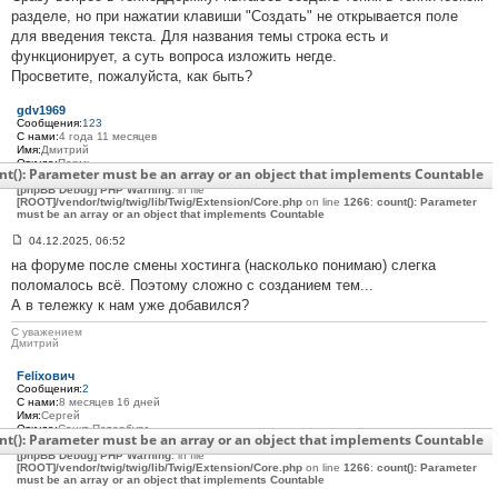
е
разделе, но при нажатии клавиши "Создать" не открывается поле
#
для введения текста. Для названия темы строка есть и
3
0
функционирует, а суть вопроса изложить негде.
5
Просветите, пожалуйста, как быть?
gdv1969
Сообщения:
123
С нами:
4 года 11 месяцев
Имя:
Дмитрий
Откуда:
Пермь
nt(): Parameter must be an array or an object that implements Countable
Мото:
Triumph Tiger 800XC 2013
[phpBB Debug] PHP Warning
: in file
[ROOT]/vendor/twig/twig/lib/Twig/Extension/Core.php
on line
1266
:
count(): Parameter
must be an array or an object that implements Countable
04.12.2025, 06:52
С
на форуме после смены хостинга (насколько понимаю) слегка
о
о
поломалось всё. Поэтому сложно с созданием тем...
б
А в тележку к нам уже добавился?
щ
е
н
С уважением
Дмитрий
и
е
#
Felixович
3
Сообщения:
2
0
С нами:
8 месяцев 16 дней
6
Имя:
Сергей
Откуда:
Санкт-Петербург
nt(): Parameter must be an array or an object that implements Countable
Мото:
Triumph Tiger Explorer 1200 2015 г.в.
[phpBB Debug] PHP Warning
: in file
[ROOT]/vendor/twig/twig/lib/Twig/Extension/Core.php
on line
1266
:
count(): Parameter
must be an array or an object that implements Countable