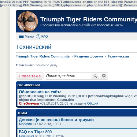
[phpBB Debug] PHP Warning
: in file
[ROOT]/phpbb/session.php
on line
598
:
sizeof(): Parame
[phpBB Debug] PHP Warning
: in file
[ROOT]/phpbb/session.php
on line
654
:
sizeof(): Parame
Triumph Tiger Riders Communit
Сообщество любителей английских полосатых кисок
Меню
FAQ
Технический
Triumph Tiger Riders Community
Разделы форума
Технический
Описание:
Только по делу
Новая тема
ОБЪЯВЛЕНИЯ
Обновления на сайте
[phpBB Debug] PHP Warning
: in file
[ROOT]/vendor/twig/twig/lib/Twig/Ex
object that implements Countable
CheGuevara
»09.10.2017, 21:03 »в разделе
Общий
ТЕМЫ
Детские (и не очень) болезни триумф
Морфин
»17.02.2018, 10:21
FAQ по Tiger 800
Булыжнег
»19.06.2019, 12:34