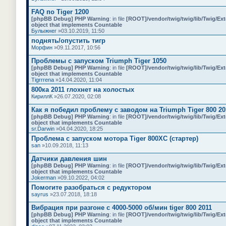
FAQ по Tiger 1200
[phpBB Debug] PHP Warning
: in file
[ROOT]/vendor/twig/twig/lib/Twig/Ex
object that implements Countable
Булыжнег
»03.10.2019, 11:50
поднять/опустить тигр
Морфин
»09.11.2017, 10:56
Проблемы с запуском Triumph Tiger 1050
[phpBB Debug] PHP Warning
: in file
[ROOT]/vendor/twig/twig/lib/Twig/Ex
object that implements Countable
Tigrrrena
»14.04.2020, 11:04
800ка 2011 глохнет на холостых
КириллК
»26.07.2020, 02:08
Как я победил проблему с заводом на Triumph Tiger 800 20
[phpBB Debug] PHP Warning
: in file
[ROOT]/vendor/twig/twig/lib/Twig/Ex
object that implements Countable
sr.Darwin
»04.04.2020, 18:25
Проблема с запуском мотора Tiger 800XC (стартер)
san
»10.09.2018, 11:13
Датчики давления шин
[phpBB Debug] PHP Warning
: in file
[ROOT]/vendor/twig/twig/lib/Twig/Ex
object that implements Countable
Jokerman
»09.10.2022, 04:02
Помогите разобраться с редуктором
sayrus
»23.07.2018, 18:18
Вибрация при разгоне с 4000-5000 об/мин tiger 800 2011
[phpBB Debug] PHP Warning
: in file
[ROOT]/vendor/twig/twig/lib/Twig/Ex
object that implements Countable