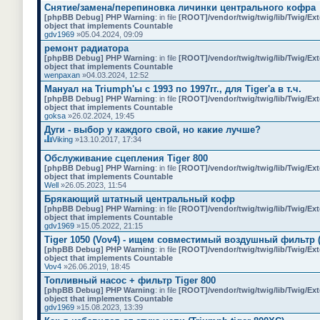
Снятие/замена/перепиновка личинки центрального кофра
[phpBB Debug] PHP Warning
: in file
[ROOT]/vendor/twig/twig/lib/Twig/Ex
object that implements Countable
gdv1969
»05.04.2024, 09:09
ремонт радиатора
[phpBB Debug] PHP Warning
: in file
[ROOT]/vendor/twig/twig/lib/Twig/Ex
object that implements Countable
wenpaxan
»04.03.2024, 12:52
Мануал на Triumph'ы с 1993 по 1997гг., для Tiger'а в т.ч.
[phpBB Debug] PHP Warning
: in file
[ROOT]/vendor/twig/twig/lib/Twig/Ex
object that implements Countable
goksa
»26.02.2024, 19:45
Дуги - выбор у каждого свой, но какие лучше?
Viking
»13.10.2017, 17:34
Д
а
Обслуживание сцепления Tiger 800
н
[phpBB Debug] PHP Warning
: in file
[ROOT]/vendor/twig/twig/lib/Twig/Ex
н
object that implements Countable
а
Well
»26.05.2023, 11:54
я
Брякающий штатный центральный кофр
т
е
[phpBB Debug] PHP Warning
: in file
[ROOT]/vendor/twig/twig/lib/Twig/Ex
м
object that implements Countable
а
gdv1969
»15.05.2022, 21:15
с
Tiger 1050 (Vov4) - ищем совместимый воздушный фильтр (
о
[phpBB Debug] PHP Warning
д
: in file
[ROOT]/vendor/twig/twig/lib/Twig/Ex
object that implements Countable
е
Vov4
р
»26.06.2019, 18:45
ж
Топливный насос + фильтр Tiger 800
и
[phpBB Debug] PHP Warning
: in file
[ROOT]/vendor/twig/twig/lib/Twig/Ex
т
object that implements Countable
о
gdv1969
»15.08.2023, 13:39
п
р