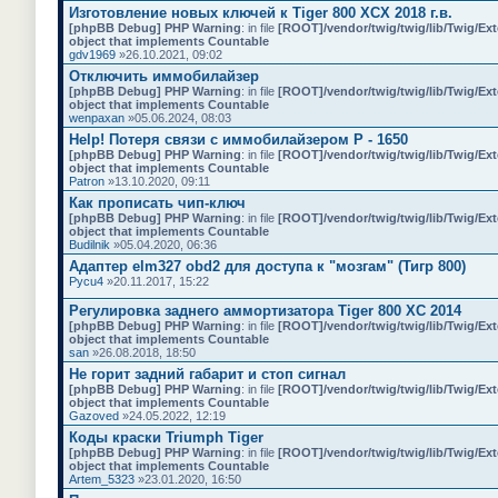
о
Изготовление новых ключей к Tiger 800 XCX 2018 г.в.
п
[phpBB Debug] PHP Warning
: in file
[ROOT]/vendor/twig/twig/lib/Twig/Ex
р
object that implements Countable
о
gdv1969
»26.10.2021, 09:02
с
Отключить иммобилайзер
.
[phpBB Debug] PHP Warning
: in file
[ROOT]/vendor/twig/twig/lib/Twig/Ex
object that implements Countable
wenpaxan
»05.06.2024, 08:03
Help! Потеря связи с иммобилайзером P - 1650
[phpBB Debug] PHP Warning
: in file
[ROOT]/vendor/twig/twig/lib/Twig/Ex
object that implements Countable
Patron
»13.10.2020, 09:11
Как прописать чип-ключ
[phpBB Debug] PHP Warning
: in file
[ROOT]/vendor/twig/twig/lib/Twig/Ex
object that implements Countable
Budilnik
»05.04.2020, 06:36
Адаптер elm327 obd2 для доступа к "мозгам" (Тигр 800)
Pycu4
»20.11.2017, 15:22
Регулировка заднего аммортизатора Tiger 800 XC 2014
[phpBB Debug] PHP Warning
: in file
[ROOT]/vendor/twig/twig/lib/Twig/Ex
object that implements Countable
san
»26.08.2018, 18:50
Не горит задний габарит и стоп сигнал
[phpBB Debug] PHP Warning
: in file
[ROOT]/vendor/twig/twig/lib/Twig/Ex
object that implements Countable
Gazoved
»24.05.2022, 12:19
Коды краски Triumph Tiger
[phpBB Debug] PHP Warning
: in file
[ROOT]/vendor/twig/twig/lib/Twig/Ex
object that implements Countable
Artem_5323
»23.01.2020, 16:50