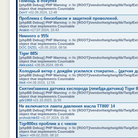
Помощь в покупке
[phpBB Debug] PHP Warning
: in file
[ROOT]/vendor/twig/twig/lib/Twig/Ex
object that implements Countable
DenY
»02.09.2024, 12:48
Проблема с бензобаком и защитной проволокой.
[phpBB Debug] PHP Warning
: in file
[ROOT]/vendor/twig/twig/lib/Twig/Ex
object that implements Countable
Anakin
»17.07.2024, 15:43
Немного о 955i
[phpBB Debug] PHP Warning
: in file
[ROOT]/vendor/twig/twig/lib/Twig/Ex
object that implements Countable
DOC.DIZEL
»25.05.2018, 08:56
Tiger 885i
[phpBB Debug] PHP Warning
: in file
[ROOT]/vendor/twig/twig/lib/Twig/Ex
object that implements Countable
Aleksisb1
»28.05.2024, 09:45
Холодный ветер с дождём усилился стократно... (датчик д
[phpBB Debug] PHP Warning
: in file
[ROOT]/vendor/twig/twig/lib/Twig/Ex
object that implements Countable
Well
»04.08.2019, 12:56
Снятие/замена датчика кислорода (лямбда-датчика) Tiger 
[phpBB Debug] PHP Warning
: in file
[ROOT]/vendor/twig/twig/lib/Twig/Ex
object that implements Countable
gdv1969
»21.10.2023, 11:55
Не включается лампа давления масла TT800' 14
[phpBB Debug] PHP Warning
: in file
[ROOT]/vendor/twig/twig/lib/Twig/Ex
object that implements Countable
prohodchik83
»11.07.2019, 15:38
Tigr800xs проблем а с чеком
[phpBB Debug] PHP Warning
: in file
[ROOT]/vendor/twig/twig/lib/Twig/Ex
object that implements Countable
Эрнст
»09.02.2020, 08:10