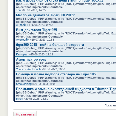
Как я избавился от стука цепи (Triumph tiger 800XC)
о
[phpBB Debug] PHP Warning
: in file
[ROOT]/vendor/twig/twig/lib/Twig/Ex
с
object that implements Countable
.
san
»09.10.2017, 14:25
Масло на двигателе Tiger 800 2015г
[phpBB Debug] PHP Warning
: in file
[ROOT]/vendor/twig/twig/lib/Twig/Ex
object that implements Countable
Андрей Т
»26.06.2023, 08:53
Визг двигателя Tiger 955
[phpBB Debug] PHP Warning
: in file
[ROOT]/vendor/twig/twig/lib/Twig/Ex
object that implements Countable
АлексейМ
»19.07.2023, 19:53
tiger800 2015 - вой на большой скорости
[phpBB Debug] PHP Warning
: in file
[ROOT]/vendor/twig/twig/lib/Twig/Ex
object that implements Countable
Karroplan
»25.06.2023, 12:19
Амортизатор течь
[phpBB Debug] PHP Warning
: in file
[ROOT]/vendor/twig/twig/lib/Twig/Ex
object that implements Countable
Yauheni Valiukevich
»02.06.2022, 20:51
Помощь в плане подбора стартера на Tiger 1050
[phpBB Debug] PHP Warning
: in file
[ROOT]/vendor/twig/twig/lib/Twig/Ex
object that implements Countable
Smokedidog
»20.03.2023, 11:06
Промывка и замена охлаждающей жидкости в Triumph Tiger 
[phpBB Debug] PHP Warning
: in file
[ROOT]/vendor/twig/twig/lib/Twig/Ex
object that implements Countable
Miron
»29.05.2023, 23:31
Показат
Новая тема