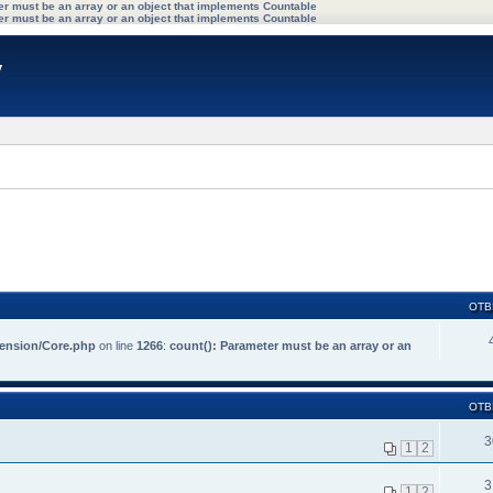
ter must be an array or an object that implements Countable
ter must be an array or an object that implements Countable
y
ОТВ
tension/Core.php
on line
1266
:
count(): Parameter must be an array or an
ОТВ
3
1
2
3
1
2