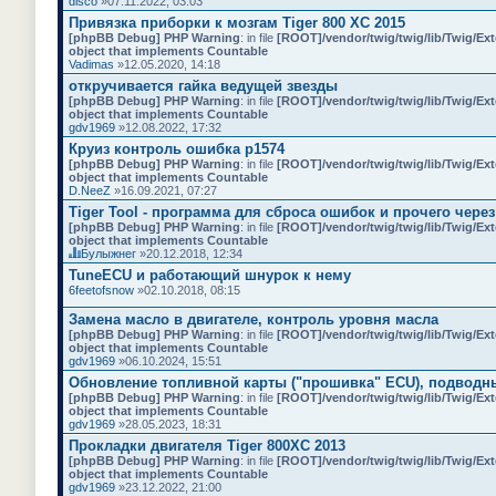
disco
»07.11.2022, 03:03
Привязка приборки к мозгам Tiger 800 XC 2015
[phpBB Debug] PHP Warning
: in file
[ROOT]/vendor/twig/twig/lib/Twig/Ex
object that implements Countable
Vadimas
»12.05.2020, 14:18
откручивается гайка ведущей звезды
[phpBB Debug] PHP Warning
: in file
[ROOT]/vendor/twig/twig/lib/Twig/Ex
object that implements Countable
gdv1969
»12.08.2022, 17:32
Круиз контроль ошибка p1574
[phpBB Debug] PHP Warning
: in file
[ROOT]/vendor/twig/twig/lib/Twig/Ex
object that implements Countable
D.NeeZ
»16.09.2021, 07:27
Tiger Tool - программа для сброса ошибок и прочего чере
[phpBB Debug] PHP Warning
: in file
[ROOT]/vendor/twig/twig/lib/Twig/Ex
object that implements Countable
Булыжнег
»20.12.2018, 12:34
Д
TuneECU и работающий шнурок к нему
а
6feetofsnow
»02.10.2018, 08:15
н
н
Замена масло в двигателе, контроль уровня масла
а
я
[phpBB Debug] PHP Warning
: in file
[ROOT]/vendor/twig/twig/lib/Twig/Ex
т
object that implements Countable
е
gdv1969
»06.10.2024, 15:51
м
Обновление топливной карты ("прошивка" ECU), подводные
а
[phpBB Debug] PHP Warning
с
: in file
[ROOT]/vendor/twig/twig/lib/Twig/Ex
object that implements Countable
о
gdv1969
д
»28.05.2023, 18:31
е
Прокладки двигателя Tiger 800XC 2013
р
[phpBB Debug] PHP Warning
: in file
[ROOT]/vendor/twig/twig/lib/Twig/Ex
ж
object that implements Countable
и
gdv1969
»23.12.2022, 21:00
т