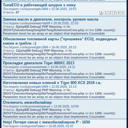
TuneECU и работающий шнурок к нему
Последнее сообщение
gdv1969
«
22.06.2025, 19:53
Ответы:
97
1
2
3
4
5
Замена масло в двигателе, контроль уровня масла
Последнее сообщение
мастер59
«
20.06.2025, 21:03
Ответы:
2
[phpBB Debug] PHP Warning
: in file
[ROOT]/vendor/twig/twig/lib/Twig/Extension/Core.php
on line
1266
:
count():
Parameter must be an array or an object that implements Countable
Обновление топливной карты ("прошивка" ECU), подводные
камни и грабли :-)
Последнее сообщение
gdv1969
«
16.06.2025, 18:23
Ответы:
12
[phpBB Debug] PHP Warning
: in file
[ROOT]/vendor/twig/twig/lib/Twig/Extension/Core.php
on line
1266
:
count():
Parameter must be an array or an object that implements Countable
Прокладки двигателя Tiger 800XC 2013
Последнее сообщение
otomoto
«
10.06.2025, 13:11
Ответы:
2
[phpBB Debug] PHP Warning
: in file
[ROOT]/vendor/twig/twig/lib/Twig/Extension/Core.php
on line
1266
:
count():
Parameter must be an array or an object that implements Countable
Изготовление новых ключей к Tiger 800 XCX 2018 г.в.
Последнее сообщение
gdv1969
«
12.05.2025, 13:13
Ответы:
4
[phpBB Debug] PHP Warning
: in file
[ROOT]/vendor/twig/twig/lib/Twig/Extension/Core.php
on line
1266
:
count():
Parameter must be an array or an object that implements Countable
Отключить иммобилайзер
Последнее сообщение
wenpaxan
«
12.05.2025, 10:59
Ответы:
2
[phpBB Debug] PHP Warning
: in file
[ROOT]/vendor/twig/twig/lib/Twig/Extension/Core.php
on line
1266
:
count():
Parameter must be an array or an object that implements Countable
Help! Потеря связи с иммобилайзером P - 1650
Последнее сообщение
Павел
«
10.05.2025, 01:07