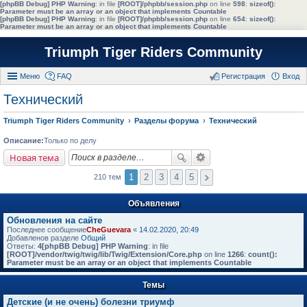
[phpBB Debug] PHP Warning
: in file
[ROOT]/phpbb/session.php
on line
598
:
sizeof():
Parameter must be an array or an object that implements Countable
[phpBB Debug] PHP Warning
: in file
[ROOT]/phpbb/session.php
on line
654
:
sizeof():
Parameter must be an array or an object that implements Countable
Triumph Tiger Riders Community
Меню
FAQ
Регистрация
Вход
Технический
Triumph Tiger Riders Community
Разделы форума
Технический
Описание:
Только по делу
Новая тема
1
2
3
4
5
210 тем
Объявления
Обновления на сайте
Последнее сообщение
CheGuevara
«
14.02.2020, 20:49
Добавленов разделе
Общий
Ответы:
4
[phpBB Debug] PHP Warning
: in file
[ROOT]/vendor/twig/twig/lib/Twig/Extension/Core.php
on line
1266
:
count():
Parameter must be an array or an object that implements Countable
Темы
Детские (и не очень) болезни триумф