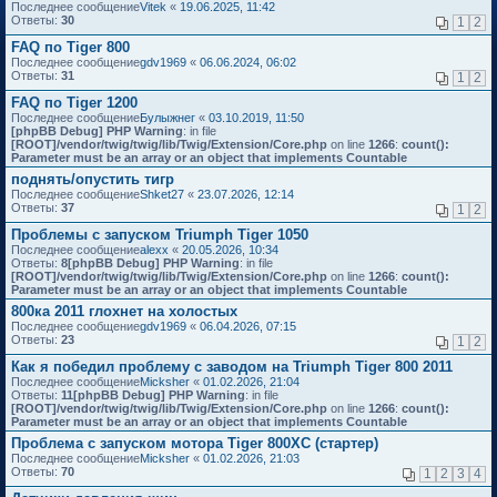
Последнее сообщение
Vitek
«
19.06.2025, 11:42
Ответы:
30
1
2
FAQ по Tiger 800
Последнее сообщение
gdv1969
«
06.06.2024, 06:02
Ответы:
31
1
2
FAQ по Tiger 1200
Последнее сообщение
Булыжнег
«
03.10.2019, 11:50
[phpBB Debug] PHP Warning
: in file
[ROOT]/vendor/twig/twig/lib/Twig/Extension/Core.php
on line
1266
:
count():
Parameter must be an array or an object that implements Countable
поднять/опустить тигр
Последнее сообщение
Shket27
«
23.07.2026, 12:14
Ответы:
37
1
2
Проблемы с запуском Triumph Tiger 1050
Последнее сообщение
alexx
«
20.05.2026, 10:34
Ответы:
8
[phpBB Debug] PHP Warning
: in file
[ROOT]/vendor/twig/twig/lib/Twig/Extension/Core.php
on line
1266
:
count():
Parameter must be an array or an object that implements Countable
800ка 2011 глохнет на холостых
Последнее сообщение
gdv1969
«
06.04.2026, 07:15
Ответы:
23
1
2
Как я победил проблему с заводом на Triumph Tiger 800 2011
Последнее сообщение
Micksher
«
01.02.2026, 21:04
Ответы:
11
[phpBB Debug] PHP Warning
: in file
[ROOT]/vendor/twig/twig/lib/Twig/Extension/Core.php
on line
1266
:
count():
Parameter must be an array or an object that implements Countable
Проблема с запуском мотора Tiger 800XC (стартер)
Последнее сообщение
Micksher
«
01.02.2026, 21:03
Ответы:
70
1
2
3
4