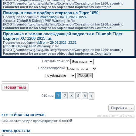
[ROOT]/vendor/twig/twig/lib/Twig/Extension/Core.php
on line
1266
:
count():
Parameter must be an array or an object that implements Countable
Помощь в плане подбора стартера на Tiger 1050
Последнее сообщение
Smokedidog
«
04.06.2023, 10:24
Ответы:
7
[phpBB Debug] PHP Warning
: in file
[ROOT]/vendor/twig/twig/lib/Twig/Extension/Core.php
on line
1266
:
count():
Parameter must be an array or an object that implements Countable
Промывка и замена охлаждающей жидкости в Triumph Tiger
Explorer XC 1200 2015 г.в.
Последнее сообщение
Miron
«
29.05.2023, 23:31
[phpBB Debug] PHP Warning
: in file
[ROOT]/vendor/twig/twig/lib/Twig/Extension/Core.php
on line
1266
:
count():
Parameter must be an array or an object that implements Countable
Показать темы за:
Поле сортировки
Новая тема
1
2
3
4
5
210 тем
Перейти
КТО СЕЙЧАС НА ФОРУМЕ
(по активности за 5 минут)
Сейчас этот раздел просматривают: 5 гостей
ПРАВА ДОСТУПА