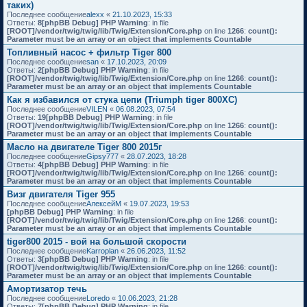
таких)
Последнее сообщение
alexx
«
21.10.2023, 15:33
Ответы:
8
[phpBB Debug] PHP Warning
: in file
[ROOT]/vendor/twig/twig/lib/Twig/Extension/Core.php
on line
1266
:
count():
Parameter must be an array or an object that implements Countable
Топливный насос + фильтр Tiger 800
Последнее сообщение
san
«
17.10.2023, 20:09
Ответы:
2
[phpBB Debug] PHP Warning
: in file
[ROOT]/vendor/twig/twig/lib/Twig/Extension/Core.php
on line
1266
:
count():
Parameter must be an array or an object that implements Countable
Как я избавился от стука цепи (Triumph tiger 800XC)
Последнее сообщение
VILEN
«
06.08.2023, 07:54
Ответы:
19
[phpBB Debug] PHP Warning
: in file
[ROOT]/vendor/twig/twig/lib/Twig/Extension/Core.php
on line
1266
:
count():
Parameter must be an array or an object that implements Countable
Масло на двигателе Tiger 800 2015г
Последнее сообщение
Gipsy777
«
28.07.2023, 18:28
Ответы:
4
[phpBB Debug] PHP Warning
: in file
[ROOT]/vendor/twig/twig/lib/Twig/Extension/Core.php
on line
1266
:
count():
Parameter must be an array or an object that implements Countable
Визг двигателя Tiger 955
Последнее сообщение
АлексейМ
«
19.07.2023, 19:53
[phpBB Debug] PHP Warning
: in file
[ROOT]/vendor/twig/twig/lib/Twig/Extension/Core.php
on line
1266
:
count():
Parameter must be an array or an object that implements Countable
tiger800 2015 - вой на большой скорости
Последнее сообщение
Karroplan
«
26.06.2023, 11:52
Ответы:
3
[phpBB Debug] PHP Warning
: in file
[ROOT]/vendor/twig/twig/lib/Twig/Extension/Core.php
on line
1266
:
count():
Parameter must be an array or an object that implements Countable
Амортизатор течь
Последнее сообщение
Loredo
«
10.06.2023, 21:28
Ответы:
7
[phpBB Debug] PHP Warning
: in file