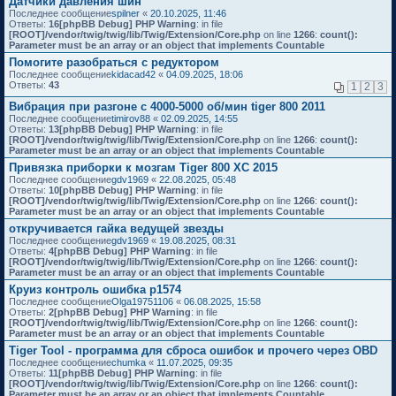
Датчики давления шин
Последнее сообщение
spilner
«
20.10.2025, 11:46
Ответы:
16
[phpBB Debug] PHP Warning
: in file
[ROOT]/vendor/twig/twig/lib/Twig/Extension/Core.php
on line
1266
:
count():
Parameter must be an array or an object that implements Countable
Помогите разобраться с редуктором
Последнее сообщение
kidacad42
«
04.09.2025, 18:06
Ответы:
43
1
2
3
Вибрация при разгоне с 4000-5000 об/мин tiger 800 2011
Последнее сообщение
timirov88
«
02.09.2025, 14:55
Ответы:
13
[phpBB Debug] PHP Warning
: in file
[ROOT]/vendor/twig/twig/lib/Twig/Extension/Core.php
on line
1266
:
count():
Parameter must be an array or an object that implements Countable
Привязка приборки к мозгам Tiger 800 XC 2015
Последнее сообщение
gdv1969
«
22.08.2025, 05:48
Ответы:
10
[phpBB Debug] PHP Warning
: in file
[ROOT]/vendor/twig/twig/lib/Twig/Extension/Core.php
on line
1266
:
count():
Parameter must be an array or an object that implements Countable
откручивается гайка ведущей звезды
Последнее сообщение
gdv1969
«
19.08.2025, 08:31
Ответы:
4
[phpBB Debug] PHP Warning
: in file
[ROOT]/vendor/twig/twig/lib/Twig/Extension/Core.php
on line
1266
:
count():
Parameter must be an array or an object that implements Countable
Круиз контроль ошибка p1574
Последнее сообщение
Olga19751106
«
06.08.2025, 15:58
Ответы:
2
[phpBB Debug] PHP Warning
: in file
[ROOT]/vendor/twig/twig/lib/Twig/Extension/Core.php
on line
1266
:
count():
Parameter must be an array or an object that implements Countable
Tiger Tool - программа для сброса ошибок и прочего через OBD
Последнее сообщение
chumka
«
11.07.2025, 09:35
Ответы:
11
[phpBB Debug] PHP Warning
: in file
[ROOT]/vendor/twig/twig/lib/Twig/Extension/Core.php
on line
1266
:
count():
Parameter must be an array or an object that implements Countable