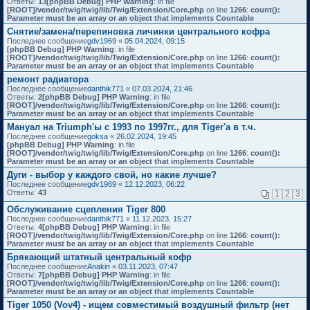
Ответы:
13
[phpBB Debug] PHP Warning
: in file
[ROOT]/vendor/twig/twig/lib/Twig/Extension/Core.php
on line
1266
:
count():
Parameter must be an array or an object that implements Countable
Снятие/замена/перепиновка личинки центрального кофра
Последнее сообщение
gdv1969
«
05.04.2024, 09:15
[phpBB Debug] PHP Warning
: in file
[ROOT]/vendor/twig/twig/lib/Twig/Extension/Core.php
on line
1266
:
count():
Parameter must be an array or an object that implements Countable
ремонт радиатора
Последнее сообщение
danthik771
«
07.03.2024, 21:46
Ответы:
2
[phpBB Debug] PHP Warning
: in file
[ROOT]/vendor/twig/twig/lib/Twig/Extension/Core.php
on line
1266
:
count():
Parameter must be an array or an object that implements Countable
Мануал на Triumph'ы с 1993 по 1997гг., для Tiger'а в т.ч.
Последнее сообщение
goksa
«
26.02.2024, 19:45
[phpBB Debug] PHP Warning
: in file
[ROOT]/vendor/twig/twig/lib/Twig/Extension/Core.php
on line
1266
:
count():
Parameter must be an array or an object that implements Countable
Дуги - выбор у каждого свой, но какие лучше?
Последнее сообщение
gdv1969
«
12.12.2023, 06:22
Ответы:
43
1
2
3
Обслуживание сцепления Tiger 800
Последнее сообщение
danthik771
«
11.12.2023, 15:27
Ответы:
4
[phpBB Debug] PHP Warning
: in file
[ROOT]/vendor/twig/twig/lib/Twig/Extension/Core.php
on line
1266
:
count():
Parameter must be an array or an object that implements Countable
Брякающий штатный центральный кофр
Последнее сообщение
Anakin
«
03.11.2023, 07:47
Ответы:
7
[phpBB Debug] PHP Warning
: in file
[ROOT]/vendor/twig/twig/lib/Twig/Extension/Core.php
on line
1266
:
count():
Parameter must be an array or an object that implements Countable
Tiger 1050 (Vov4) - ищем совместимый воздушный фильтр (нет