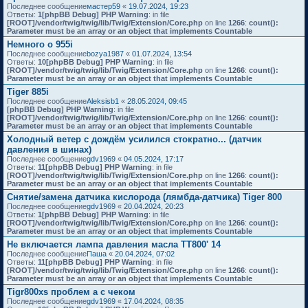
Последнее сообщение
мастер59
«
19.07.2024, 19:23
Ответы:
1
[phpBB Debug] PHP Warning
: in file
[ROOT]/vendor/twig/twig/lib/Twig/Extension/Core.php
on line
1266
:
count():
Parameter must be an array or an object that implements Countable
Немного о 955i
Последнее сообщение
bozya1987
«
01.07.2024, 13:54
Ответы:
10
[phpBB Debug] PHP Warning
: in file
[ROOT]/vendor/twig/twig/lib/Twig/Extension/Core.php
on line
1266
:
count():
Parameter must be an array or an object that implements Countable
Tiger 885i
Последнее сообщение
Aleksisb1
«
28.05.2024, 09:45
[phpBB Debug] PHP Warning
: in file
[ROOT]/vendor/twig/twig/lib/Twig/Extension/Core.php
on line
1266
:
count():
Parameter must be an array or an object that implements Countable
Холодный ветер с дождём усилился стократно... (датчик
давления в шинах)
Последнее сообщение
gdv1969
«
04.05.2024, 17:17
Ответы:
11
[phpBB Debug] PHP Warning
: in file
[ROOT]/vendor/twig/twig/lib/Twig/Extension/Core.php
on line
1266
:
count():
Parameter must be an array or an object that implements Countable
Снятие/замена датчика кислорода (лямбда-датчика) Tiger 800
Последнее сообщение
gdv1969
«
20.04.2024, 20:23
Ответы:
1
[phpBB Debug] PHP Warning
: in file
[ROOT]/vendor/twig/twig/lib/Twig/Extension/Core.php
on line
1266
:
count():
Parameter must be an array or an object that implements Countable
Не включается лампа давления масла TT800' 14
Последнее сообщение
Паша
«
20.04.2024, 07:02
Ответы:
11
[phpBB Debug] PHP Warning
: in file
[ROOT]/vendor/twig/twig/lib/Twig/Extension/Core.php
on line
1266
:
count():
Parameter must be an array or an object that implements Countable
Tigr800xs проблем а с чеком
Последнее сообщение
gdv1969
«
17.04.2024, 08:35