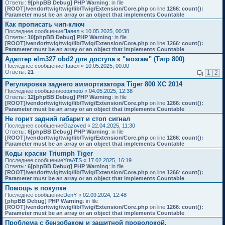
Ответы:
9
[phpBB Debug] PHP Warning
: in file
[ROOT]/vendor/twig/twig/lib/Twig/Extension/Core.php
on line
1266
:
count():
Parameter must be an array or an object that implements Countable
Как прописать чип-ключ
Последнее сообщение
Павел
«
10.05.2025, 00:38
Ответы:
10
[phpBB Debug] PHP Warning
: in file
[ROOT]/vendor/twig/twig/lib/Twig/Extension/Core.php
on line
1266
:
count():
Parameter must be an array or an object that implements Countable
Адаптер elm327 obd2 для доступа к "мозгам" (Тигр 800)
Последнее сообщение
Павел
«
10.05.2025, 00:00
Ответы:
21
1
2
Регулировка заднего аммортизатора Tiger 800 XC 2014
Последнее сообщение
otomoto
«
04.05.2025, 12:38
Ответы:
12
[phpBB Debug] PHP Warning
: in file
[ROOT]/vendor/twig/twig/lib/Twig/Extension/Core.php
on line
1266
:
count():
Parameter must be an array or an object that implements Countable
Не горит задний габарит и стоп сигнал
Последнее сообщение
Gazoved
«
22.04.2025, 11:30
Ответы:
6
[phpBB Debug] PHP Warning
: in file
[ROOT]/vendor/twig/twig/lib/Twig/Extension/Core.php
on line
1266
:
count():
Parameter must be an array or an object that implements Countable
Коды краски Triumph Tiger
Последнее сообщение
YraATS
«
17.02.2025, 16:19
Ответы:
6
[phpBB Debug] PHP Warning
: in file
[ROOT]/vendor/twig/twig/lib/Twig/Extension/Core.php
on line
1266
:
count():
Parameter must be an array or an object that implements Countable
Помощь в покупке
Последнее сообщение
DenY
«
02.09.2024, 12:48
[phpBB Debug] PHP Warning
: in file
[ROOT]/vendor/twig/twig/lib/Twig/Extension/Core.php
on line
1266
:
count():
Parameter must be an array or an object that implements Countable
Проблема с бензобаком и защитной проволокой.