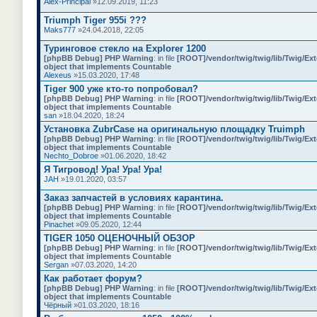
Alex-Principal
»12.09.2019, 11:23
о
с
Triumph Tiger 955i ???
.
Maks777
»24.04.2018, 22:05
Туринговое стекло на Explorer 1200
[phpBB Debug] PHP Warning
: in file
[ROOT]/vendor/twig/twig/lib/Twig/Ex
object that implements Countable
Alexeus
»15.03.2020, 17:48
Tiger 900 уже кто-то попробовал?
[phpBB Debug] PHP Warning
: in file
[ROOT]/vendor/twig/twig/lib/Twig/Ex
object that implements Countable
san
»18.04.2020, 18:24
Установка ZubrCase на оригинальную площадку Truimph
[phpBB Debug] PHP Warning
: in file
[ROOT]/vendor/twig/twig/lib/Twig/Ex
object that implements Countable
Nechto_Dobroe
»01.06.2020, 18:42
Я Тигровод! Ура! Ура! Ура!
JAH
»19.01.2020, 03:57
Заказ запчастей в условиях карантина.
[phpBB Debug] PHP Warning
: in file
[ROOT]/vendor/twig/twig/lib/Twig/Ex
object that implements Countable
Pinachet
»09.05.2020, 12:44
TIGER 1050 ОЦЕНОЧНЫЙ ОБЗОР
[phpBB Debug] PHP Warning
: in file
[ROOT]/vendor/twig/twig/lib/Twig/Ex
object that implements Countable
Sergan
»07.03.2020, 14:20
Как работает форум?
[phpBB Debug] PHP Warning
: in file
[ROOT]/vendor/twig/twig/lib/Twig/Ex
object that implements Countable
Чёрный
»01.03.2020, 18:16