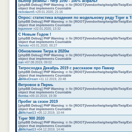
Выбор резины - тигр 1050 - 100% асфальт
[phpBB Debug] PHP Warning
: in file
[ROOT]/vendor/twig/twig/lib/Twig/Ex
object that implements Countable
nickolasm5
»29.01.2020, 21:16
Опрос: статистика владения по модельному ряду Tiger в T
[phpBB Debug] PHP Warning
: in file
[ROOT]/vendor/twig/twig/lib/Twig/Ex
object that implements Countable
logunover
»22.01.2020, 13:32
С Новым Годом !
[phpBB Debug] PHP Warning
: in file
[ROOT]/vendor/twig/twig/lib/Twig/Ex
object that implements Countable
Yamoto
»03.01.2020, 00:27
Обновление Тигра в 2020м
[phpBB Debug] PHP Warning
: in file
[ROOT]/vendor/twig/twig/lib/Twig/Ex
object that implements Countable
san
»07.08.2019, 09:02
Тигросходка Декабрь 2019 с рассказом про Памир
[phpBB Debug] PHP Warning
: in file
[ROOT]/vendor/twig/twig/lib/Twig/Ex
object that implements Countable
MikeDream
»11.12.2019, 20:48
Д
Ветровое в Пермь
а
[phpBB Debug] PHP Warning
: in file
[ROOT]/vendor/twig/twig/lib/Twig/Ex
н
object that implements Countable
н
Bomba
»09.10.2019, 19:39
а
я
Пробег за сезон 2019
т
[phpBB Debug] PHP Warning
: in file
[ROOT]/vendor/twig/twig/lib/Twig/Ex
е
object that implements Countable
м
Michael13
»05.12.2019, 10:44
а
Д
с
Tiger 900 2020
а
о
[phpBB Debug] PHP Warning
: in file
[ROOT]/vendor/twig/twig/lib/Twig/Ex
н
д
object that implements Countable
н
е
Michael13
»04.12.2019, 14:46
а
р