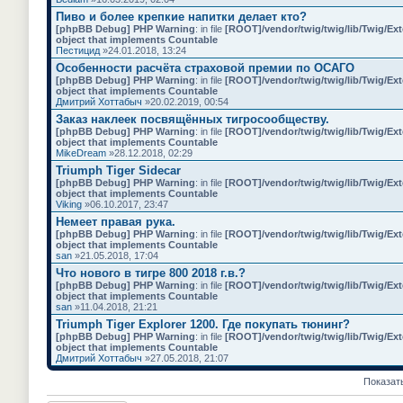
а
а
я
с
Пиво и более крепкие напитки делает кто?
т
о
[phpBB Debug] PHP Warning
: in file
[ROOT]/vendor/twig/twig/lib/Twig/Ex
е
д
object that implements Countable
м
е
Пестицид
»24.01.2018, 13:24
а
р
с
Особенности расчёта страховой премии по ОСАГО
ж
о
и
[phpBB Debug] PHP Warning
: in file
[ROOT]/vendor/twig/twig/lib/Twig/Ex
д
т
object that implements Countable
е
о
Дмитрий Хоттабыч
»20.02.2019, 00:54
р
п
Заказ наклеек посвящённых тигросообществу.
ж
р
и
[phpBB Debug] PHP Warning
: in file
[ROOT]/vendor/twig/twig/lib/Twig/Ex
о
т
object that implements Countable
с
о
MikeDream
»28.12.2018, 02:29
.
п
Triumph Tiger Sidecar
р
[phpBB Debug] PHP Warning
: in file
[ROOT]/vendor/twig/twig/lib/Twig/Ex
о
object that implements Countable
с
Viking
»06.10.2017, 23:47
.
Немеет правая рука.
[phpBB Debug] PHP Warning
: in file
[ROOT]/vendor/twig/twig/lib/Twig/Ex
object that implements Countable
san
»21.05.2018, 17:04
Что нового в тигре 800 2018 г.в.?
[phpBB Debug] PHP Warning
: in file
[ROOT]/vendor/twig/twig/lib/Twig/Ex
object that implements Countable
san
»11.04.2018, 21:21
Triumph Tiger Explorer 1200. Где покупать тюнинг?
[phpBB Debug] PHP Warning
: in file
[ROOT]/vendor/twig/twig/lib/Twig/Ex
object that implements Countable
Дмитрий Хоттабыч
»27.05.2018, 21:07
Показат