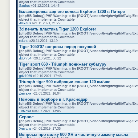
object that implements Countable
Saulius
»01.12.2021, 14:45
Балансировка заднего колеса Explorer 1200 в Питере
[phpBB Debug] PHP Warning
: in file
[ROOT]/vendor/twig/twig/lib/Twig/Ex
object that implements Countable
Alexeus
»21.11.2021, 21:22
3d печать пластика Tiger 1200 Explorer
[phpBB Debug] PHP Warning
: in file
[ROOT]/vendor/twig/twig/lib/Twig/Ex
object that implements Countable
roland
»20.11.2021, 13:19
Tiger 1050'07 вопросы перед покупкой
[phpBB Debug] PHP Warning
: in file
[ROOT]/vendor/twig/twig/lib/Twig/Ex
object that implements Countable
Bnr54
»29.10.2021, 08:22
Д
Tiger sport 660 - Triumph понижает кубатуру
а
[phpBB Debug] PHP Warning
: in file
[ROOT]/vendor/twig/twig/lib/Twig/Ex
н
object that implements Countable
н
gdv1969
»12.10.2021, 17:46
а
я
Triumph tiger 900 вибрации свыше 120 км/час
т
[phpBB Debug] PHP Warning
: in file
[ROOT]/vendor/twig/twig/lib/Twig/Ex
е
object that implements Countable
м
Демьян
»21.03.2021, 16:04
а
с
Помощь в подборе в г. Краснодар
о
[phpBB Debug] PHP Warning
: in file
[ROOT]/vendor/twig/twig/lib/Twig/Ex
д
object that implements Countable
е
Тимоха
»04.07.2021, 13:05
р
Сервис
ж
и
[phpBB Debug] PHP Warning
: in file
[ROOT]/vendor/twig/twig/lib/Twig/Ex
т
object that implements Countable
о
Хемуль
»24.05.2019, 17:35
п
Вопросы про вилку 800 XR и частичную замену масла
р