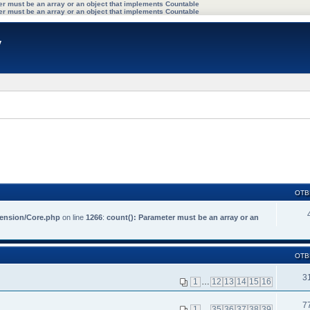
ter must be an array or an object that implements Countable
ter must be an array or an object that implements Countable
y
ОТВ
tension/Core.php
on line
1266
:
count(): Parameter must be an array or an
ОТВ
3
1
…
12
13
14
15
16
7
1
…
35
36
37
38
39