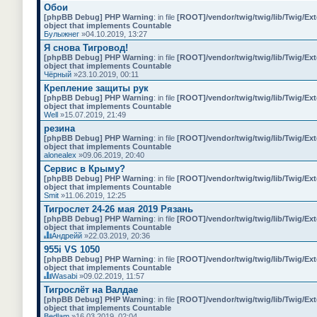
Д
я
Обои
ж
а
т
и
[phpBB Debug] PHP Warning
: in file
[ROOT]/vendor/twig/twig/lib/Twig/Ex
н
е
т
object that implements Countable
н
м
о
Булыжнег
»04.10.2019, 13:27
а
а
п
я
с
Я снова Тигровод!
р
т
о
[phpBB Debug] PHP Warning
: in file
[ROOT]/vendor/twig/twig/lib/Twig/Ex
о
е
д
object that implements Countable
с
м
е
Чёрный
»23.10.2019, 00:11
.
а
р
с
Крепление защиты рук
ж
о
и
[phpBB Debug] PHP Warning
: in file
[ROOT]/vendor/twig/twig/lib/Twig/Ex
д
т
object that implements Countable
е
о
Well
»15.07.2019, 21:49
р
п
резина
ж
р
и
[phpBB Debug] PHP Warning
: in file
[ROOT]/vendor/twig/twig/lib/Twig/Ex
о
т
object that implements Countable
с
о
alonealex
»09.06.2019, 20:40
.
п
Сервис в Крыму?
р
[phpBB Debug] PHP Warning
: in file
[ROOT]/vendor/twig/twig/lib/Twig/Ex
о
object that implements Countable
с
Smit
»11.06.2019, 12:25
.
Тигрослет 24-26 мая 2019 Рязань
[phpBB Debug] PHP Warning
: in file
[ROOT]/vendor/twig/twig/lib/Twig/Ex
object that implements Countable
Андрейй
»22.03.2019, 20:36
Д
955i VS 1050
а
[phpBB Debug] PHP Warning
: in file
[ROOT]/vendor/twig/twig/lib/Twig/Ex
н
object that implements Countable
н
Wasabi
»09.02.2019, 11:57
а
Д
я
Тигрослёт на Валдае
а
т
[phpBB Debug] PHP Warning
: in file
[ROOT]/vendor/twig/twig/lib/Twig/Ex
н
е
object that implements Countable
н
м
Bedlam
»16.03.2019, 02:04