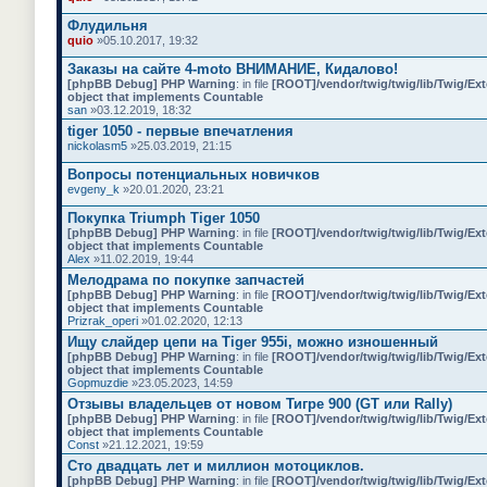
Флудильня
quio
»05.10.2017, 19:32
Заказы на сайте 4-moto ВНИМАНИЕ, Кидалово!
[phpBB Debug] PHP Warning
: in file
[ROOT]/vendor/twig/twig/lib/Twig/Ex
object that implements Countable
san
»03.12.2019, 18:32
tiger 1050 - первые впечатления
nickolasm5
»25.03.2019, 21:15
Вопросы потенциальных новичков
evgeny_k
»20.01.2020, 23:21
Покупка Triumph Tiger 1050
[phpBB Debug] PHP Warning
: in file
[ROOT]/vendor/twig/twig/lib/Twig/Ex
object that implements Countable
Alex
»11.02.2019, 19:44
Мелодрама по покупке запчастей
[phpBB Debug] PHP Warning
: in file
[ROOT]/vendor/twig/twig/lib/Twig/Ex
object that implements Countable
Prizrak_operi
»01.02.2020, 12:13
Ищу слайдер цепи на Tiger 955i, можно изношенный
[phpBB Debug] PHP Warning
: in file
[ROOT]/vendor/twig/twig/lib/Twig/Ex
object that implements Countable
Gopmuzdie
»23.05.2023, 14:59
Отзывы владельцев от новом Тигре 900 (GT или Rally)
[phpBB Debug] PHP Warning
: in file
[ROOT]/vendor/twig/twig/lib/Twig/Ex
object that implements Countable
Const
»21.12.2021, 19:59
Сто двадцать лет и миллион мотоциклов.
[phpBB Debug] PHP Warning
: in file
[ROOT]/vendor/twig/twig/lib/Twig/Ex