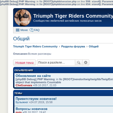
[phpBB Debug] PHP Warning
: in file
[ROOT]/phpbb/session.php
on line
598
:
sizeof(): Parame
[phpBB Debug] PHP Warning
: in file
[ROOT]/phpbb/session.php
on line
654
:
sizeof(): Parame
Triumph Tiger Riders Communit
Сообщество любителей английских полосатых кисок
Меню
FAQ
Общий
Triumph Tiger Riders Community
Разделы форума
Общий
Описание:
Всякие разговоры
Новая тема
ОБЪЯВЛЕНИЯ
Обновления на сайте
[phpBB Debug] PHP Warning
: in file
[ROOT]/vendor/twig/twig/lib/Twig/Ex
object that implements Countable
CheGuevara
»09.10.2017, 21:03
ТЕМЫ
Приветствуем новичков!
Булыжнег
»24.07.2019, 15:58
Вопросы новичков
quio
»05.10.2017, 19:42