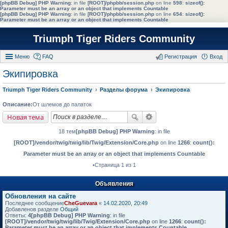
[phpBB Debug] PHP Warning
: in file
[ROOT]/phpbb/session.php
on line
598
:
sizeof():
Parameter must be an array or an object that implements Countable
[phpBB Debug] PHP Warning
: in file
[ROOT]/phpbb/session.php
on line
654
:
sizeof():
Parameter must be an array or an object that implements Countable
Triumph Tiger Riders Community
Меню
FAQ
Регистрация
Вход
Экипировка
Triumph Tiger Riders Community
Разделы форума
Экипировка
Описание:
От шлемов до палаток
Новая тема
18 тем
[phpBB Debug] PHP Warning
: in file
[ROOT]/vendor/twig/twig/lib/Twig/Extension/Core.php
on line
1266
:
count():
Parameter must be an array or an object that implements Countable
•Страница 1 из 1
Объявления
Обновления на сайте
Последнее сообщение
CheGuevara
«
14.02.2020, 20:49
Добавленов разделе
Общий
Ответы:
4
[phpBB Debug] PHP Warning
: in file
[ROOT]/vendor/twig/twig/lib/Twig/Extension/Core.php
on line
1266
:
count():
Parameter must be an array or an object that implements Countable