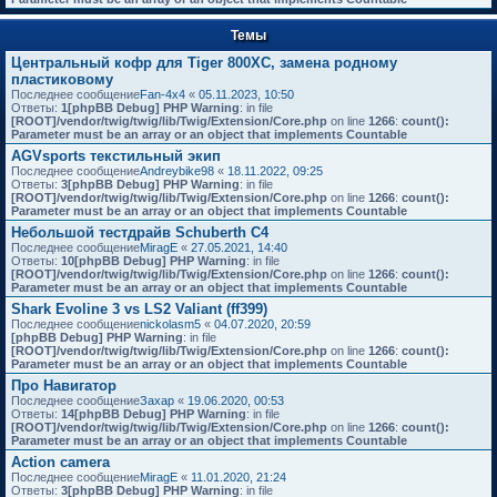
Темы
Центральный кофр для Tiger 800XC, замена родному
пластиковому
Последнее сообщение
Fan-4x4
«
05.11.2023, 10:50
Ответы:
1
[phpBB Debug] PHP Warning
: in file
[ROOT]/vendor/twig/twig/lib/Twig/Extension/Core.php
on line
1266
:
count():
Parameter must be an array or an object that implements Countable
AGVsports текстильный экип
Последнее сообщение
Andreybike98
«
18.11.2022, 09:25
Ответы:
3
[phpBB Debug] PHP Warning
: in file
[ROOT]/vendor/twig/twig/lib/Twig/Extension/Core.php
on line
1266
:
count():
Parameter must be an array or an object that implements Countable
Небольшой тестдрайв Schuberth C4
Последнее сообщение
MiragE
«
27.05.2021, 14:40
Ответы:
10
[phpBB Debug] PHP Warning
: in file
[ROOT]/vendor/twig/twig/lib/Twig/Extension/Core.php
on line
1266
:
count():
Parameter must be an array or an object that implements Countable
Shark Evoline 3 vs LS2 Valiant (ff399)
Последнее сообщение
nickolasm5
«
04.07.2020, 20:59
[phpBB Debug] PHP Warning
: in file
[ROOT]/vendor/twig/twig/lib/Twig/Extension/Core.php
on line
1266
:
count():
Parameter must be an array or an object that implements Countable
Про Навигатор
Последнее сообщение
Захар
«
19.06.2020, 00:53
Ответы:
14
[phpBB Debug] PHP Warning
: in file
[ROOT]/vendor/twig/twig/lib/Twig/Extension/Core.php
on line
1266
:
count():
Parameter must be an array or an object that implements Countable
Action camera
Последнее сообщение
MiragE
«
11.01.2020, 21:24
Ответы:
3
[phpBB Debug] PHP Warning
: in file