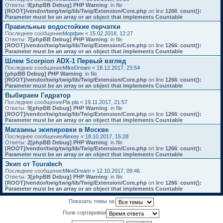
Ответы:
9
[phpBB Debug] PHP Warning
: in file
[ROOT]/vendor/twig/twig/lib/Twig/Extension/Core.php
on line
1266
:
count():
Parameter must be an array or an object that implements Countable
Правильные водостойкие перчатки
Последнее сообщение
Морфин
«
15.02.2018, 12:27
Ответы:
7
[phpBB Debug] PHP Warning
: in file
[ROOT]/vendor/twig/twig/lib/Twig/Extension/Core.php
on line
1266
:
count():
Parameter must be an array or an object that implements Countable
Шлем Scorpion ADX-1 Первый взгляд
Последнее сообщение
MikeDream
«
18.12.2017, 23:54
[phpBB Debug] PHP Warning
: in file
[ROOT]/vendor/twig/twig/lib/Twig/Extension/Core.php
on line
1266
:
count():
Parameter must be an array or an object that implements Countable
Выбираем Гидратор
Последнее сообщение
Pla pla
«
19.11.2017, 21:57
Ответы:
9
[phpBB Debug] PHP Warning
: in file
[ROOT]/vendor/twig/twig/lib/Twig/Extension/Core.php
on line
1266
:
count():
Parameter must be an array or an object that implements Countable
Магазины экипировки в Москве
Последнее сообщение
Alexey
«
18.10.2017, 15:28
Ответы:
2
[phpBB Debug] PHP Warning
: in file
[ROOT]/vendor/twig/twig/lib/Twig/Extension/Core.php
on line
1266
:
count():
Parameter must be an array or an object that implements Countable
Экип от Touratech
Последнее сообщение
MikeDream
«
12.10.2017, 09:46
Ответы:
3
[phpBB Debug] PHP Warning
: in file
[ROOT]/vendor/twig/twig/lib/Twig/Extension/Core.php
on line
1266
:
count():
Parameter must be an array or an object that implements Countable
Показать темы за:
Поле сортировки