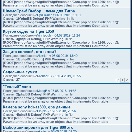
[ROOT]/vendor/twig/twig/lib/Twig/Extension/Core.php
on line
1266
:
count():
Parameter must be an array or an object that implements Countable
ШлемоСрач! Выбор шлема для Тигра
Последнее сообщение
Булыжнег
«
06.09.2019, 19:31
Ответы:
19
[phpBB Debug] PHP Warning
: in file
[ROOT]/vendor/twig/twig/lib/Twig/Extension/Core.php
on line
1266
:
count():
Parameter must be an array or an object that implements Countable
Крутое седло на Tiger 1050
Последнее сообщение
Vinnipuuh
«
04.07.2019, 11:24
Ответы:
4
[phpBB Debug] PHP Warning
: in file
[ROOT]/vendor/twig/twig/lib/Twig/Extension/Core.php
on line
1266
:
count():
Parameter must be an array or an object that implements Countable
Защита коленей, кто в чем?
Последнее сообщение
Alexfish
«
05.06.2019, 13:40
Ответы:
11
[phpBB Debug] PHP Warning
: in file
[ROOT]/vendor/twig/twig/lib/Twig/Extension/Core.php
on line
1266
:
count():
Parameter must be an array or an object that implements Countable
Седельные сумки
Последнее сообщение
Michael13
«
19.04.2019, 10:55
Ответы:
27
1
2
"Теплый" экип
Последнее сообщение
MiragE
«
27.05.2018, 14:36
Ответы:
2
[phpBB Debug] PHP Warning
: in file
[ROOT]/vendor/twig/twig/lib/Twig/Extension/Core.php
on line
1266
:
count():
Parameter must be an array or an object that implements Countable
Камера sony hdr-as300, gps данные
Последнее сообщение
Pla pla
«
15.05.2018, 23:56
Ответы:
4
[phpBB Debug] PHP Warning
: in file
[ROOT]/vendor/twig/twig/lib/Twig/Extension/Core.php
on line
1266
:
count():
Parameter must be an array or an object that implements Countable
Выбор экипировки для Tiger 800 xrx
Последнее сообщение
akatiev
«
08.05.2018, 09:20