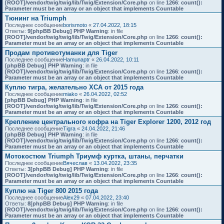
[ROOT]/vendor/twig/twig/lib/Twig/Extension/Core.php
on line
1266
:
count():
Parameter must be an array or an object that implements Countable
Тюнинг на Triumph
Последнее сообщение
borismoto
«
27.04.2022, 18:15
Ответы:
9
[phpBB Debug] PHP Warning
: in file
[ROOT]/vendor/twig/twig/lib/Twig/Extension/Core.php
on line
1266
:
count():
Parameter must be an array or an object that implements Countable
Продам противотуманки для Tiger
Последнее сообщение
Hamunaptr
«
26.04.2022, 10:11
[phpBB Debug] PHP Warning
: in file
[ROOT]/vendor/twig/twig/lib/Twig/Extension/Core.php
on line
1266
:
count():
Parameter must be an array or an object that implements Countable
Куплю тигра, желательно XCA от 2015 года
Последнее сообщение
miako
«
26.04.2022, 02:52
[phpBB Debug] PHP Warning
: in file
[ROOT]/vendor/twig/twig/lib/Twig/Extension/Core.php
on line
1266
:
count():
Parameter must be an array or an object that implements Countable
Крепление центрального кофра на Tiger Explorer 1200, 2012 год
Последнее сообщение
Tigra
«
24.04.2022, 21:46
[phpBB Debug] PHP Warning
: in file
[ROOT]/vendor/twig/twig/lib/Twig/Extension/Core.php
on line
1266
:
count():
Parameter must be an array or an object that implements Countable
Мотокостюм Triumph Триумф куртка, штаны, перчатки
Последнее сообщение
Вячеслав
«
13.04.2022, 23:35
Ответы:
3
[phpBB Debug] PHP Warning
: in file
[ROOT]/vendor/twig/twig/lib/Twig/Extension/Core.php
on line
1266
:
count():
Parameter must be an array or an object that implements Countable
Куплю на Tiger 800 2015 года
Последнее сообщение
Alex29
«
07.04.2022, 23:40
Ответы:
8
[phpBB Debug] PHP Warning
: in file
[ROOT]/vendor/twig/twig/lib/Twig/Extension/Core.php
on line
1266
:
count():
Parameter must be an array or an object that implements Countable