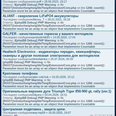
Последнее сообщение
mr.puff
«
28.06.2023, 19:17
Ответы:
9
[phpBB Debug] PHP Warning
: in file
[ROOT]/vendor/twig/twig/lib/Twig/Extension/Core.php
on line
1266
:
count():
Parameter must be an array or an object that implements Countable
ALIANT - сверхлегкие LiFePO4 аккумуляторы
Последнее сообщение
Alexey_T
«
28.01.2021, 16:16
Ответы:
3
[phpBB Debug] PHP Warning
: in file
[ROOT]/vendor/twig/twig/lib/Twig/Extension/Core.php
on line
1266
:
count():
Parameter must be an array or an object that implements Countable
GALFER - качественные тормоза у вашего мотоцикла
Последнее сообщение
prohodchik83
«
14.05.2020, 17:44
Ответы:
3
[phpBB Debug] PHP Warning
: in file
[ROOT]/vendor/twig/twig/lib/Twig/Extension/Core.php
on line
1266
:
count():
Parameter must be an array or an object that implements Countable
Healtech Electronics - индикаторы передач, квикшифтеры,
сканеры и другая полезная электроника для мотоциклов
Последнее сообщение
Motofabrika
«
25.07.2018, 00:33
[phpBB Debug] PHP Warning
: in file
[ROOT]/vendor/twig/twig/lib/Twig/Extension/Core.php
on line
1266
:
count():
Parameter must be an array or an object that implements Countable
Крепление телефона
Последнее сообщение
alex-valchuk
«
15.05.2026, 10:12
[phpBB Debug] PHP Warning
: in file
[ROOT]/vendor/twig/twig/lib/Twig/Extension/Core.php
on line
1266
:
count():
Parameter must be an array or an object that implements Countable
Оригинальные верхние дуги Triumph Tiger 850-900 gt, rally (ver.1)
Последнее сообщение
Dilyara
«
04.04.2026, 18:31
Ответы:
2
[phpBB Debug] PHP Warning
: in file
[ROOT]/vendor/twig/twig/lib/Twig/Extension/Core.php
on line
1266
:
count():
Parameter must be an array or an object that implements Countable
Централная подвтавка , защита цепи.
Последнее сообщение
мастер59
«
16.05.2025, 19:07
Ответы:
83