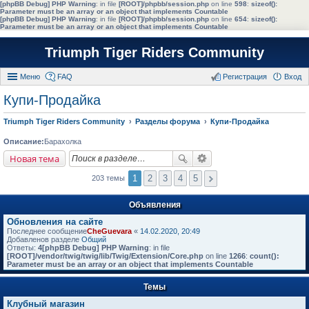
[phpBB Debug] PHP Warning
: in file
[ROOT]/phpbb/session.php
on line
598
:
sizeof():
Parameter must be an array or an object that implements Countable
[phpBB Debug] PHP Warning
: in file
[ROOT]/phpbb/session.php
on line
654
:
sizeof():
Parameter must be an array or an object that implements Countable
Triumph Tiger Riders Community
Меню
FAQ
Регистрация
Вход
Купи-Продайка
Triumph Tiger Riders Community
Разделы форума
Купи-Продайка
Описание:
Барахолка
Новая тема
1
2
3
4
5
203 темы
Объявления
Обновления на сайте
Последнее сообщение
CheGuevara
«
14.02.2020, 20:49
Добавленов разделе
Общий
Ответы:
4
[phpBB Debug] PHP Warning
: in file
[ROOT]/vendor/twig/twig/lib/Twig/Extension/Core.php
on line
1266
:
count():
Parameter must be an array or an object that implements Countable
Темы
Клубный магазин