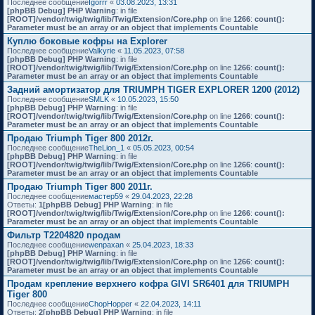
Последнее сообщение
Igorrr
«
03.08.2023, 13:31
[phpBB Debug] PHP Warning
: in file
[ROOT]/vendor/twig/twig/lib/Twig/Extension/Core.php
on line
1266
:
count():
Parameter must be an array or an object that implements Countable
Куплю боковые кофры на Explorer
Последнее сообщение
Valkyrie
«
11.05.2023, 07:58
[phpBB Debug] PHP Warning
: in file
[ROOT]/vendor/twig/twig/lib/Twig/Extension/Core.php
on line
1266
:
count():
Parameter must be an array or an object that implements Countable
Задний амортизатор для TRIUMPH TIGER EXPLORER 1200 (2012)
Последнее сообщение
SMLK
«
10.05.2023, 15:50
[phpBB Debug] PHP Warning
: in file
[ROOT]/vendor/twig/twig/lib/Twig/Extension/Core.php
on line
1266
:
count():
Parameter must be an array or an object that implements Countable
Продаю Triumph Tiger 800 2012г.
Последнее сообщение
TheLion_1
«
05.05.2023, 00:54
[phpBB Debug] PHP Warning
: in file
[ROOT]/vendor/twig/twig/lib/Twig/Extension/Core.php
on line
1266
:
count():
Parameter must be an array or an object that implements Countable
Продаю Triumph Tiger 800 2011г.
Последнее сообщение
мастер59
«
29.04.2023, 22:28
Ответы:
1
[phpBB Debug] PHP Warning
: in file
[ROOT]/vendor/twig/twig/lib/Twig/Extension/Core.php
on line
1266
:
count():
Parameter must be an array or an object that implements Countable
Фильтр T2204820 продам
Последнее сообщение
wenpaxan
«
25.04.2023, 18:33
[phpBB Debug] PHP Warning
: in file
[ROOT]/vendor/twig/twig/lib/Twig/Extension/Core.php
on line
1266
:
count():
Parameter must be an array or an object that implements Countable
Продам крепление верхнего кофра GIVI SR6401 для TRIUMPH
Tiger 800
Последнее сообщение
ChopHopper
«
22.04.2023, 14:11
Ответы:
2
[phpBB Debug] PHP Warning
: in file