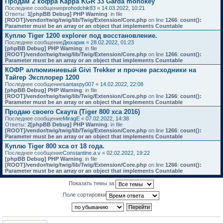
Продам 2 кофра Kappa KGR 33 Garda monokey
Последнее сообщение
prohodchik83
«
14.03.2022, 10:21
Ответы:
1
[phpBB Debug] PHP Warning
: in file
[ROOT]/vendor/twig/twig/lib/Twig/Extension/Core.php
on line
1266
:
count():
Parameter must be an array or an object that implements Countable
Куплю Tiger 1200 explorer под восстановление.
Последнее сообщение
Дюхарик
«
28.02.2022, 01:23
[phpBB Debug] PHP Warning
: in file
[ROOT]/vendor/twig/twig/lib/Twig/Extension/Core.php
on line
1266
:
count():
Parameter must be an array or an object that implements Countable
КОФР аллюминиевый Givi Trekker и прочие расходники на
Тайгер Эксплорер 1200
Последнее сообщение
santaspy007
«
14.02.2022, 22:08
[phpBB Debug] PHP Warning
: in file
[ROOT]/vendor/twig/twig/lib/Twig/Extension/Core.php
on line
1266
:
count():
Parameter must be an array or an object that implements Countable
Продаю своего Скаута (Tiger 800 xca 2016)
Последнее сообщение
MiragE
«
07.02.2022, 14:38
Ответы:
2
[phpBB Debug] PHP Warning
: in file
[ROOT]/vendor/twig/twig/lib/Twig/Extension/Core.php
on line
1266
:
count():
Parameter must be an array or an object that implements Countable
Куплю Tiger 800 xca от 18 года.
Последнее сообщение
Constantine.a.v
«
02.02.2022, 19:22
[phpBB Debug] PHP Warning
: in file
[ROOT]/vendor/twig/twig/lib/Twig/Extension/Core.php
on line
1266
:
count():
Parameter must be an array or an object that implements Countable
Показать темы за:
Поле сортировки