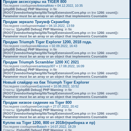
Продам аксессуары на TIGER 800
Последнее сообщение
AntonaMoto
«
04.12.2022, 10:35
[phpBB Debug] PHP Warning
: in file
[ROOT]/vendor/twig/twig/lib/Twig/Extension/Core.php
on line
1266
:
count():
Parameter must be an array or an object that implements Countable
Продам зеркало Триумф Скрамбер
Последнее сообщение
malad
«
04.10.2022, 13:59
Ответы:
1
[phpBB Debug] PHP Warning
: in file
[ROOT]/vendor/twig/twig/lib/Twig/Extension/Core.php
on line
1266
:
count():
Parameter must be an array or an object that implements Countable
Продаю Triumph Tiger Explorer 1200, 2018 года.
Последнее сообщение
Alexeus
«
02.09.2022, 16:43
[phpBB Debug] PHP Warning
: in file
[ROOT]/vendor/twig/twig/lib/Twig/Extension/Core.php
on line
1266
:
count():
Parameter must be an array or an object that implements Countable
Продам Triumph Scrambler 1200 XC 2021
Последнее сообщение
santaspy007
«
17.08.2022, 16:09
[phpBB Debug] PHP Warning
: in file
[ROOT]/vendor/twig/twig/lib/Twig/Extension/Core.php
on line
1266
:
count():
Parameter must be an array or an object that implements Countable
Новый слайдер на бак Triumph Tiger Explorer
Последнее сообщение
Gazoved
«
10.08.2022, 10:52
Ответы:
1
[phpBB Debug] PHP Warning
: in file
[ROOT]/vendor/twig/twig/lib/Twig/Extension/Core.php
on line
1266
:
count():
Parameter must be an array or an object that implements Countable
Продам низкое сидение на Tiger 800
Последнее сообщение
Gerzogh
«
27.07.2022, 20:42
Ответы:
1
[phpBB Debug] PHP Warning
: in file
[ROOT]/vendor/twig/twig/lib/Twig/Extension/Core.php
on line
1266
:
count():
Parameter must be an array or an object that implements Countable
Куплю на Tiger 1200, 800 от 2018г(приборка и пр)
Последнее сообщение
Butash
«
14.07.2022, 18:29
Ответы:
2
[phpBB Debug] PHP Warning
: in file