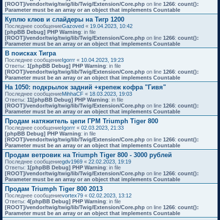
[ROOT]/vendor/twig/twig/lib/Twig/Extension/Core.php
on line
1266
:
count():
Parameter must be an array or an object that implements Countable
Куплю клюв и слайдеры на Тигр 1200
Последнее сообщение
Gazoved
«
19.04.2023, 10:42
[phpBB Debug] PHP Warning
: in file
[ROOT]/vendor/twig/twig/lib/Twig/Extension/Core.php
on line
1266
:
count():
Parameter must be an array or an object that implements Countable
В поисках Тигра
Последнее сообщение
Igorrr
«
10.04.2023, 19:23
Ответы:
1
[phpBB Debug] PHP Warning
: in file
[ROOT]/vendor/twig/twig/lib/Twig/Extension/Core.php
on line
1266
:
count():
Parameter must be an array or an object that implements Countable
На 1050: подкрылок задний +крепеж кофра "Гивя"
Последнее сообщение
MihhaCF
«
18.03.2023, 19:03
Ответы:
11
[phpBB Debug] PHP Warning
: in file
[ROOT]/vendor/twig/twig/lib/Twig/Extension/Core.php
on line
1266
:
count():
Parameter must be an array or an object that implements Countable
Продам натяжитель цепи ГРМ Triumph Tiger 800
Последнее сообщение
Igorrr
«
02.03.2023, 21:33
[phpBB Debug] PHP Warning
: in file
[ROOT]/vendor/twig/twig/lib/Twig/Extension/Core.php
on line
1266
:
count():
Parameter must be an array or an object that implements Countable
Продам ветровик на Triumph Tiger 800 - 3000 рублей
Последнее сообщение
gdv1969
«
22.02.2023, 19:19
Ответы:
1
[phpBB Debug] PHP Warning
: in file
[ROOT]/vendor/twig/twig/lib/Twig/Extension/Core.php
on line
1266
:
count():
Parameter must be an array or an object that implements Countable
Продам Triumph Tiger 800 2013
Последнее сообщение
vortex79
«
02.02.2023, 13:12
Ответы:
4
[phpBB Debug] PHP Warning
: in file
[ROOT]/vendor/twig/twig/lib/Twig/Extension/Core.php
on line
1266
:
count():
Parameter must be an array or an object that implements Countable