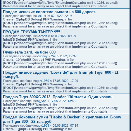
[ROOT]/vendor/twig/twig/lib/Twig/Extension/Core.php
on line
1266
:
count():
Parameter must be an array or an object that implements Countable
Продам чешские короткие рычаги на 800 дорест.
Последнее сообщение
-AS-
«
07.07.2022, 22:07
Ответы:
2
[phpBB Debug] PHP Warning
: in file
[ROOT]/vendor/twig/twig/lib/Twig/Extension/Core.php
on line
1266
:
count():
Parameter must be an array or an object that implements Countable
ПРОДАМ ТРИУМФ ТАЙГЕР 955 I
Последнее сообщение
Karpen
«
18.06.2022, 09:29
[phpBB Debug] PHP Warning
: in file
[ROOT]/vendor/twig/twig/lib/Twig/Extension/Core.php
on line
1266
:
count():
Parameter must be an array or an object that implements Countable
Глушитель zard, на tiger 800
Последнее сообщение
Zubnoy
«
24.05.2022, 12:37
Ответы:
10
[phpBB Debug] PHP Warning
: in file
[ROOT]/vendor/twig/twig/lib/Twig/Extension/Core.php
on line
1266
:
count():
Parameter must be an array or an object that implements Countable
Продам низкое сидение "Low ride" для Triumph Tiger 800 - 11
тыс.руб.
Последнее сообщение
gdv1969
«
17.05.2022, 17:29
Ответы:
2
[phpBB Debug] PHP Warning
: in file
[ROOT]/vendor/twig/twig/lib/Twig/Extension/Core.php
on line
1266
:
count():
Parameter must be an array or an object that implements Countable
Продаю Tiger 800XC 2012. Пробег 130 тысяч. Один хозяин.
Последнее сообщение
Al_Vas
«
17.05.2022, 13:46
[phpBB Debug] PHP Warning
: in file
[ROOT]/vendor/twig/twig/lib/Twig/Extension/Core.php
on line
1266
:
count():
Parameter must be an array or an object that implements Countable
Продам боковые сумки "Hepko & Becker" с креплением C-bow
для Tiger 800 - 22 тыс.руб.
Последнее сообщение
gdv1969
«
05.05.2022, 07:14
Ответы:
1
[phpBB Debug] PHP Warning
: in file