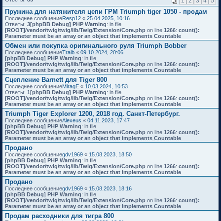
1
2
3
4
5
Пружина для натяжителя цепи ГРМ Triumph tiger 1050 - продам
Последнее сообщение
Resp12
«
25.04.2025, 10:16
Ответы:
3
[phpBB Debug] PHP Warning
: in file
[ROOT]/vendor/twig/twig/lib/Twig/Extension/Core.php
on line
1266
:
count():
Parameter must be an array or an object that implements Countable
Обмен или покупка оригинального руля Triumph Bobber
Последнее сообщение
Traib
«
09.10.2024, 20:06
[phpBB Debug] PHP Warning
: in file
[ROOT]/vendor/twig/twig/lib/Twig/Extension/Core.php
on line
1266
:
count():
Parameter must be an array or an object that implements Countable
Сцепление Barnett для Tiger 800
Последнее сообщение
MiragE
«
10.03.2024, 10:53
Ответы:
1
[phpBB Debug] PHP Warning
: in file
[ROOT]/vendor/twig/twig/lib/Twig/Extension/Core.php
on line
1266
:
count():
Parameter must be an array or an object that implements Countable
Triumph Tiger Explorer 1200, 2018 год. Санкт-Петербург.
Последнее сообщение
Alexeus
«
04.11.2023, 17:47
[phpBB Debug] PHP Warning
: in file
[ROOT]/vendor/twig/twig/lib/Twig/Extension/Core.php
on line
1266
:
count():
Parameter must be an array or an object that implements Countable
Продано
Последнее сообщение
gdv1969
«
15.08.2023, 18:50
[phpBB Debug] PHP Warning
: in file
[ROOT]/vendor/twig/twig/lib/Twig/Extension/Core.php
on line
1266
:
count():
Parameter must be an array or an object that implements Countable
Продано
Последнее сообщение
gdv1969
«
15.08.2023, 18:16
[phpBB Debug] PHP Warning
: in file
[ROOT]/vendor/twig/twig/lib/Twig/Extension/Core.php
on line
1266
:
count():
Parameter must be an array or an object that implements Countable
Продам расходники для тигра 800