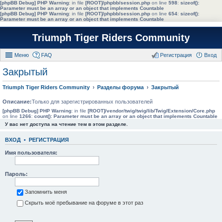
[phpBB Debug] PHP Warning
: in file
[ROOT]/phpbb/session.php
on line
598
:
sizeof():
Parameter must be an array or an object that implements Countable
[phpBB Debug] PHP Warning
: in file
[ROOT]/phpbb/session.php
on line
654
:
sizeof():
Parameter must be an array or an object that implements Countable
Triumph Tiger Riders Community
Меню
FAQ
Регистрация
Вход
Закрытый
Triumph Tiger Riders Community
Разделы форума
Закрытый
Описание:
Только для зарегистрированных пользователей
[phpBB Debug] PHP Warning
: in file
[ROOT]/vendor/twig/twig/lib/Twig/Extension/Core.php
on line
1266
:
count(): Parameter must be an array or an object that implements Countable
У вас нет доступа на чтение тем в этом разделе.
ВХОД
•
РЕГИСТРАЦИЯ
Имя пользователя:
Пароль:
Запомнить меня
Скрыть моё пребывание на форуме в этот раз