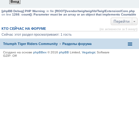
[phpBB Debug] PHP Warning
: in file
[ROOT]/vendor/twig/twig/lib/Twig/Extension/Core.php
on line
1266
:
count(): Parameter must be an array or an object that implements Countable
Перейти
КТО СЕЙЧАС НА ФОРУМЕ
(по активности за 5 минут)
Сейчас этот раздел просматривают: 1 гость
Triumph Tiger Riders Community
Разделы форума
Создано на основе
phpBBex
© 2016
phpBB
Limited,
Vegalogic
Software
GZIP: Off