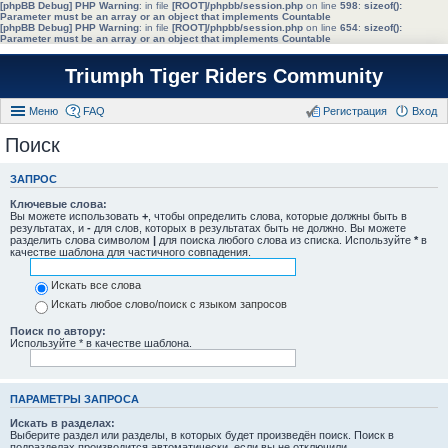
[phpBB Debug] PHP Warning
: in file
[ROOT]/phpbb/session.php
on line
598
:
sizeof():
Parameter must be an array or an object that implements Countable
[phpBB Debug] PHP Warning
: in file
[ROOT]/phpbb/session.php
on line
654
:
sizeof():
Parameter must be an array or an object that implements Countable
Triumph Tiger Riders Community
Меню
FAQ
Регистрация
Вход
Поиск
ЗАПРОС
Ключевые слова:
Вы можете использовать
+
, чтобы определить слова, которые должны быть в
результатах, и
-
для слов, которых в результатах быть не должно. Вы можете
разделить слова символом
|
для поиска любого слова из списка. Используйте
*
в
качестве шаблона для частичного совпадения.
Искать все слова
Искать любое слово/поиск с языком запросов
Поиск по автору:
Используйте * в качестве шаблона.
ПАРАМЕТРЫ ЗАПРОСА
Искать в разделах:
Выберите раздел или разделы, в которых будет произведён поиск. Поиск в
подразделах производится автоматически, если вы не отключили