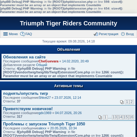
[phpBB Debug] PHP Warning
: in file
[ROOT]/phpbb/session.php
on line
598
:
sizeof():
Parameter must be an array or an object that implements Countable
[phpBB Debug] PHP Warning
: in file
[ROOT]/phpbb/session.php
on line
654
:
sizeof():
Parameter must be an array or an object that implements Countable
Triumph Tiger Riders Community
Меню
FAQ
Регистрация
Вход
Текущее время: 09.08.2026, 14:18
Объявления
Обновления на сайте
Последнее сообщение
CheGuevara
«
14.02.2020, 20:49
Добавленов разделе
Общий
Ответы:
4
[phpBB Debug] PHP Warning
: in file
[ROOT]/vendor/twig/twig/lib/Twig/Extension/Core.php
on line
1266
:
count():
Parameter must be an array or an object that implements Countable
Активные темы
поднять/опустить тигр
Последнее сообщение
Shket27
«
23.07.2026, 12:14
Ответы:
37
1
2
Приветствуем новичков!
Последнее сообщение
gdv1969
«
04.07.2026, 20:26
Ответы:
317
1
…
13
14
15
16
Проблемы с запуском Triumph Tiger 1050
Последнее сообщение
alexx
«
20.05.2026, 10:34
Ответы:
8
[phpBB Debug] PHP Warning
: in file
[ROOT]/vendor/twig/twig/lib/Twig/Extension/Core.php
on line
1266
:
count():