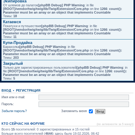
Экипировка
От шлемов до палаток
[phpBB Debug] PHP Warning
: in file
[ROOT]/vendor/twig/twig/lib/Twig/Extension/Core.php
on line
1266
:
count():
Parameter must be an array or an object that implements Countable
Темы:
18
Катаемся
Покатухи и путешествия
[phpBB Debug] PHP Warning
: in file
[ROOT]/vendor/twig/twig/lib/Twig/Extension/Core.php
on line
1266
:
count():
Parameter must be an array or an object that implements Countable
Темы:
11
Купи-Продайка
Барахолка
[phpBB Debug] PHP Warning
: in file
[ROOT]/vendor/twig/twig/lib/Twig/Extension/Core.php
on line
1266
:
count():
Parameter must be an array or an object that implements Countable
Темы:
203
Закрытый
Только для зарегистрированных пользователей
[phpBB Debug] PHP Warning
: in
file
[ROOT]/vendor/twig/twig/lib/Twig/Extension/Core.php
on line
1266
:
count():
Parameter must be an array or an object that implements Countable
Темы:
5
ВХОД
•
РЕГИСТРАЦИЯ
Имя или e-mail:
Пароль:
Забыли пароль?
Запомнить меня
КТО СЕЙЧАС НА ФОРУМЕ
(по активности за 5 минут)
Всего
15
посетителей: 0 зарегистрированных и 15 гостей
Больше всего посетителей (
4644
) здесь было 19.02.2026, 06:42