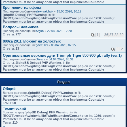
Parameter must be an array or an object that implements Countable
Крепление телефона
Последнее сообщение
alex-valchuk
«
15.05.2026, 10:12
[phpBB Debug] PHP Warning
: in file
[ROOT]/vendor/twig/twig/lib/Twig/Extension/Core.php
on line
1266
:
count():
Parameter must be an array or an object that implements Countable
Вопросы новичков
Последнее сообщение
Afgun
«
22.04.2026, 12:20
Ответы:
777
1
…
36
37
38
39
800ка 2011 глохнет на холостых
Последнее сообщение
gdv1969
«
06.04.2026, 07:15
Ответы:
23
1
2
Оригинальные верхние дуги Triumph Tiger 850-900 gt, rally (ver.1)
Последнее сообщение
Dilyara
«
04.04.2026, 18:31
Ответы:
2
[phpBB Debug] PHP Warning
: in file
[ROOT]/vendor/twig/twig/lib/Twig/Extension/Core.php
on line
1266
:
count():
Parameter must be an array or an object that implements Countable
Раздел
Общий
Всякие разговоры
[phpBB Debug] PHP Warning
: in file
[ROOT]/vendor/twig/twig/lib/Twig/Extension/Core.php
on line
1266
:
count():
Parameter must be an array or an object that implements Countable
Темы:
60
Технический
Только по делу
[phpBB Debug] PHP Warning
: in file
[ROOT]/vendor/twig/twig/lib/Twig/Extension/Core.php
on line
1266
:
count():
Parameter must be an array or an object that implements Countable
Темы:
210